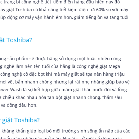
c trang bị công nghệ tiết kiệm điện hàng đầu hiện nay đó
áy giặt Toshiba có khả năng tiết kiệm điện tới 60% so với máy
iúp động cơ máy vận hành êm hơn, giảm tiếng ồn và tăng tuổi
ặt Toshiba?
 dòng sản phẩm sẽ được hãng sử dụng một hoặc nhiều công
g nghệ làm nên tên tuổi của hãng là công nghệ giặt Mega
công nghệ cô đặc bọt khí mà máy giặt sẽ tọa nên hàng triệu
 mọi vết bẩn nhanh chóng nhưng lại rất nhẹ nhàng giúp bảo vệ
ower Wash là sự kết hợp giữa mâm giặt thác nước đôi và lồng
đa chiều khác nhau hòa tan bột giặt nhanh chóng, thấm sâu
 và đồng đều hơn.
 giặt Toshiba?
kháng khẩn giúp loại bỏ môi trường sinh sống ẩn nấp của các
 khuẩn xâm nhập vào quần áo. Ngoài ra ở một số dòng máy