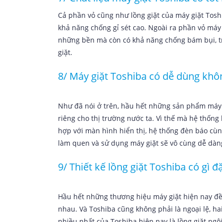
Cả phần vỏ cũng như lồng giặt của máy giặt Toshi
khả năng chống gỉ sét cao. Ngoài ra phần vỏ má
những bền mà còn có khả năng chống bám bụi, t
giặt.
8/ Máy giặt Toshiba có dễ dùng khô
Như đã nói ở trên, hầu hết những sản phẩm máy 
riêng cho thị trường nước ta. Vì thế mà hệ thống
hợp với màn hình hiển thị, hệ thống đèn báo cùn
làm quen và sử dụng máy giặt sẽ vô cùng dễ dàng 
9/ Thiết kế lồng giặt Toshiba có gì đ
Hầu hết những thương hiệu máy giặt hiện nay đều
nhau. Và Toshiba cũng không phải là ngoại lệ, hai
nhiều nhất của Toshiba hiện nay là lồng giặt ngô