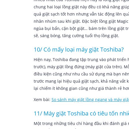
chung hai loại lồng giặt này đều có khả năng giúp
quả giặt sạch tốt hơn nhưng vẫn tác động lên q
nhăn nhúm sau khi giặt. Đặc biệt lồng giặt Magi
ngùa bụi bẩn, cặn bột giặt… bám trên lồng giặt t
sẽ, sáng bóng, tăng cường tuổi thọ lồng giặt.
10/ Có mấy loại máy giặt Toshiba?
Hiện nay, Toshiba đang tập trung vào phát triển h
trước), máy giặt lồng đứng (máy giặt cửa trên). 
điều kiện cũng như nhu cầu sử dụng mà bạn nê
trước mang lại hiệu quả giặt sạch, khả năng vắt k
lại chiếm ít không gian cũng như giá thành rẻ hơ
Xem bài:
So sánh máy giặt lồng ngang và máy giặ
11/ Máy giặt Toshiba có tiêu tốn nh
Một trong những tiêu chí hàng đầu khi đánh giá m