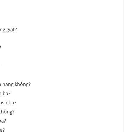
ng giặt?
?
?
ện năng không?
hiba?
oshiba?
 không?
ba?
ng?