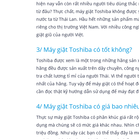
hiện nay vẫn còn rất nhiều người tiêu dùng thắc 
từ đâu? Thực chất, máy giặt Toshiba không được 
nước ta từ Thái Lan. Hầu hết những sản phẩm má
riêng cho thị trường Việt Nam. Với nhiều công ng
giặt giũ của người Việt.
3/ Máy giặt Toshiba có tốt không?
Toshiba được xem là một trong những hãng sản x
hãng đều được sản xuất trên dây chuyền, công n
tra chất lương tỉ mỉ của người Thái. Vì thế ngườ
nhất của hãng. Tuy vậy để máy giặt có thể hoạt đ
cần đọc thật kỹ hướng dẫn sử dụng để máy đạt đư
4/ Máy giặt Toshiba có giá bao nhiê
Thực sự máy giặt Toshiba có phân khúc giá rất rộ
dụng mà chúng sẽ có mức giá khác nhau. Nhìn ch
triệu đồng. Như vậy các bạn có thể thấy đây là mứ