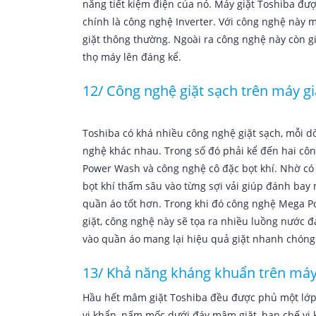
năng tiết kiệm điện của nó. Máy giặt Toshiba đượ
chính là công nghệ Inverter. Với công nghệ này m
giặt thông thường. Ngoài ra công nghệ này còn g
thọ máy lên đáng kể.
12/ Công nghệ giặt sạch trên máy gi
Toshiba có khá nhiều công nghệ giặt sạch, mỗi
nghệ khác nhau. Trong số đó phải kể đến hai côn
Power Wash và công nghệ cô đặc bọt khí. Nhờ có 
bọt khí thấm sâu vào từng sợi vải giúp đánh bay
quần áo tốt hơn. Trong khi đó công nghệ Mega P
giặt, công nghệ này sẽ tọa ra nhiều luồng nước 
vào quần áo mang lại hiệu quả giặt nhanh chóng
13/ Khả năng kháng khuẩn trên máy
Hầu hết mâm giặt Toshiba đều được phủ một lớp 
vi khẩn, nấm mốc dưới đáy mâm giặt, hạn chế vi