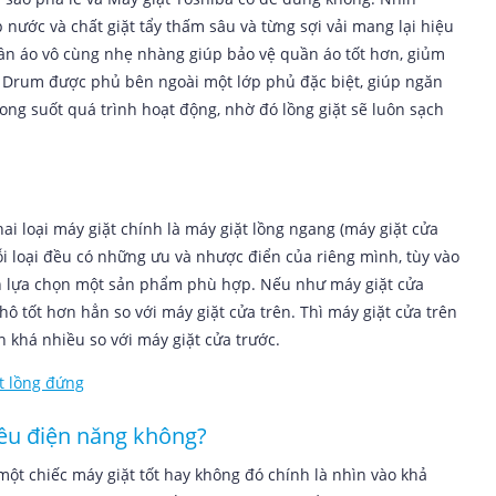
 nước và chất giặt tẩy thấm sâu và từng sợi vải mang lại hiệu
uần áo vô cùng nhẹ nhàng giúp bảo vệ quần áo tốt hơn, giủm
c Drum được phủ bên ngoài một lớp phủ đặc biệt, giúp ngăn
rong suốt quá trình hoạt động, nhờ đó lồng giặt sẽ luôn sạch
ai loại máy giặt chính là máy giặt lồng ngang (máy giặt cửa
Mỗi loại đều có những ưu và nhược điển của riêng mình, tùy vào
n lựa chọn một sản phẩm phù hợp. Nếu như máy giặt cửa
hô tốt hơn hẳn so với máy giặt cửa trên. Thì máy giặt cửa trên
n khá nhiều so với máy giặt cửa trước.
t lồng đứng
iều điện năng không?
ột chiếc máy giặt tốt hay không đó chính là nhìn vào khả