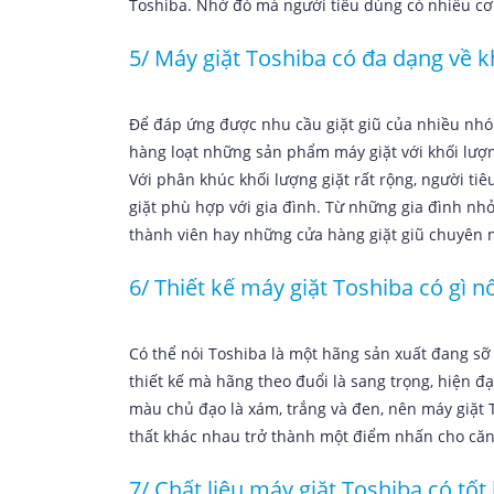
Toshiba. Nhờ đó mà người tiêu dùng có nhiều cơ
5/ Máy giặt Toshiba có đa dạng về k
Để đáp ứng được nhu cầu giặt giũ của nhiều nhó
hàng loạt những sản phẩm máy giặt với khối lượng 
Với phân khúc khối lượng giặt rất rộng, người 
giặt phù hợp với gia đình. Từ những gia đình nhỏ
thành viên hay những cửa hàng giặt giũ chuyên n
6/ Thiết kế máy giặt Toshiba có gì nổ
Có thể nói Toshiba là một hãng sản xuất đang sỡ
thiết kế mà hãng theo đuổi là sang trọng, hiện 
màu chủ đạo là xám, trắng và đen, nên máy giặt T
thất khác nhau trở thành một điểm nhấn cho că
7/ Chất liệu máy giặt Toshiba có tố