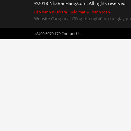
©2018 NhaBanHang.Com. All rights reserved.
Bảo hành & Đổi trả
|
Bảo mật & Thanh toán
Website đang hoạt động thử nghiệm, chờ giấy p
+8490.6070.179
Contact Us