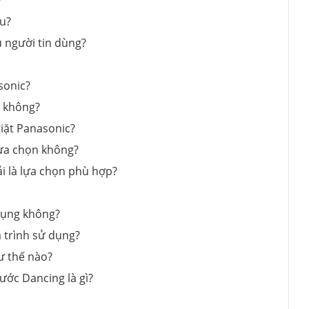
?
âu?
u người tin dùng?
asonic?
́n không?
 giặt Panasonic?
 lựa chọn không?
̉i là lựa chọn phù hợp?
̉ dụng không?
 trình sử dụng?
ư thế nào?
ớc Dancing là gì?