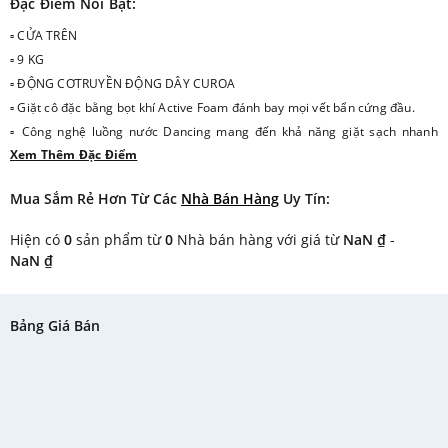
Đặc Điểm Nổi Bật:
▫ CỬA TRÊN
▫ 9 KG
▫ ĐỘNG CƠTRUYỀN ĐỘNG DÂY CUROA
▫ Giặt cô đặc bằng bọt khí Active Foam đánh bay mọi vết bẩn cứng đầu.
▫ Công nghệ luồng nước Dancing mang đến khả năng giặt sạch nhanh
Xem Thêm Đặc Điểm
chóng, mạnh mẽ.
▫ Thiết kế lồng giặt SAZANAMI đặc biệt, bảo vệ từng sợi vải, cho quần áo
Mua Sắm Rẻ Hơn Từ Các
Nhà Bán Hàng
Uy Tín:
luôn bền đẹp như mới.
Hiện có
0
sản phẩm từ
0
Nhà bán hàng với giá từ
NaN ₫
-
NaN ₫
Bảng Giá Bán