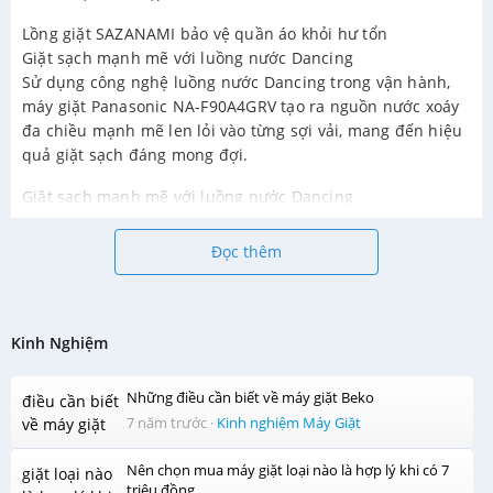
Lồng giặt SAZANAMI bảo vệ quần áo khỏi hư tổn
Giặt sạch mạnh mẽ với luồng nước Dancing
Sử dụng công nghệ luồng nước Dancing trong vận hành,
máy giặt Panasonic NA-F90A4GRV tạo ra nguồn nước xoáy
đa chiều mạnh mẽ len lỏi vào từng sợi vải, mang đến hiệu
quả giặt sạch đáng mong đợi.
Giặt sạch mạnh mẽ với luồng nước Dancing
Hệ thống Active Foam tạo bọt xà phòng đậm đặc
Máy giặt với trang bị hệ thống ActiveFoam giúp đánh tan
Đọc thêm
xà phòng thành các bọt khí li ti nhanh chóng thấm sâu vào
sợi vải, đánh bay mọi vết bẩn cứng đầu, giúp quần áo
được giặt sạch nhanh chóng, hiệu quả.
Kinh Nghiệm
Những điều cần biết về máy giặt Beko
7 năm trước
·
Kinh nghiệm Máy Giặt
Nên chọn mua máy giặt loại nào là hợp lý khi có 7
triệu đồng