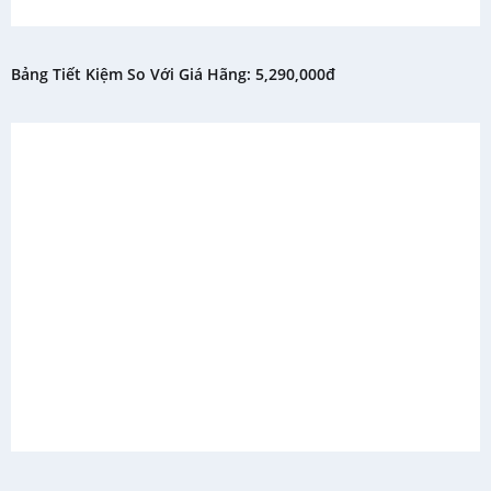
▫ Công nghệ giặt thác nước giặt sạch tối ưu
▫ Công nghệ thác nước đưa dòng nước mạnh từ ống dẫn phía trên hòa vào
dòng nước bên dưới. Tính năng đặc biệt này giúp bột giặt được hòa tan và
Bảng Tiết Kiệm So Với Giá Hãng: 5,290,000đ
đi sâu thẩm thấu vào từng sợi vải, để quần áo được giặt sạch hoàn hảo và
hiệu quả, thật sạch và thơm tho.
▫ Máy giặt Samsung 8.5Kg WA85M5120SG giặt sạch tối ưu, quần áo trắng
sạch thơm tho