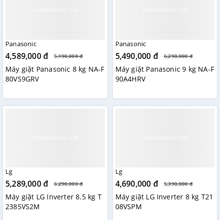
Panasonic
Panasonic
4,589,000 đ
5,490,000 đ
5,190,000 đ
6,290,000 đ
Máy giặt Panasonic 8 kg NA-F
Máy giặt Panasonic 9 kg NA-F
80VS9GRV
90A4HRV
Lồng giặt thiết kế kim cương
Máy giặt Samsung WA85M5120SG/SV sở hữu lồng giặt kim
cương với thiết kế độc đáo, các lỗ thoát nước nhỏ hình kim
cương giúp quần áo di chuyển nhẹ nhàng, tránh trường
hợp sợi vải vướng vào lỗ thoát nước gây hư hỏng quần áo.
Lg
Lg
5,289,000 đ
4,690,000 đ
6,290,000 đ
5,390,000 đ
Máy giặt LG Inverter 8.5 kg T
Máy giặt LG Inverter 8 kg T21
2385VS2M
08VSPM