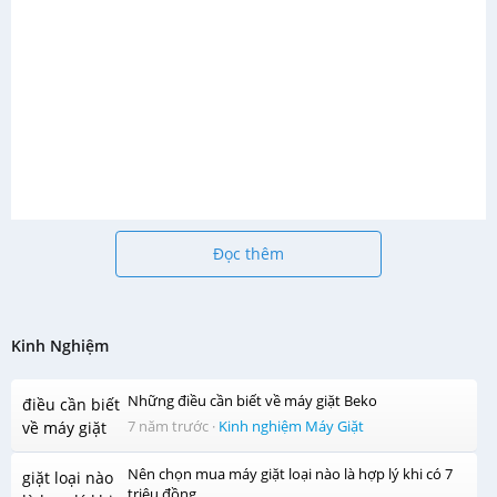
Đọc thêm
Bộ lọc xơ vải Magic Filter
Bộ lọc xơ vải Magic Filter được trang bị bên trong máy giặt
Samsung WA85M5120SG/SV cho phép máy giặt giữ lại xơ
Kinh Nghiệm
vải từ quần áo trong quá trình giặt, giúp vệ sinh lồng giặt
và tránh cho xơ vải bám dính vào quần áo sau quá trình
Những điều cần biết về máy giặt Beko
giặt, mang lại cho gia đình bạn những bộ quần áo sạch sẽ,
7 năm trước
·
Kinh nghiệm Máy Giặt
sáng bóng như mới.
Nên chọn mua máy giặt loại nào là hợp lý khi có 7
triệu đồng