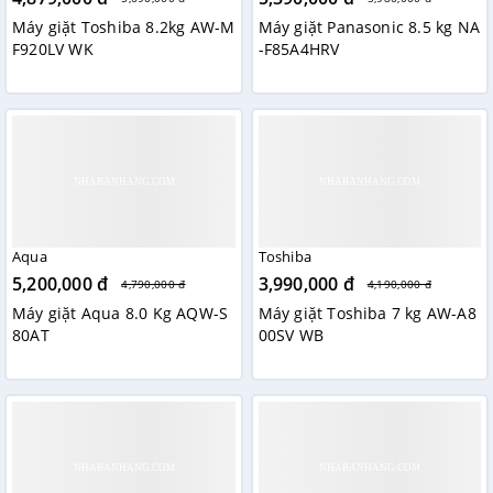
hành và giặt xong vào khoảng thời gian bạn về nhà, bạn có
thể đem phơi khô ngay vô cùng tiện lợi. Tính năng này
Máy giặt Toshiba 8.2kg AW-M
Máy giặt Panasonic 8.5 kg NA
F920LV WK
-F85A4HRV
giúp bạn tiết kiệm thời gian, tránh việc quần áo giặt xong
để lâu trong máy phát sinh vi khuẩn gây mùi hôi khó chịu.
Aqua
Toshiba
5,200,000 đ
3,990,000 đ
4,790,000 đ
4,190,000 đ
Máy giặt Aqua 8.0 Kg AQW-S
Máy giặt Toshiba 7 kg AW-A8
80AT
00SV WB