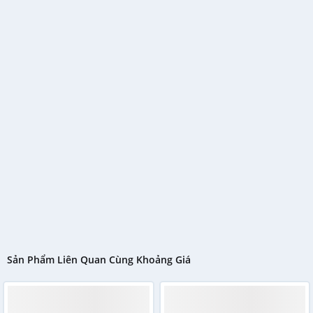
Công nghệ Wobble hoạt động dựa trên cấu tạo đặc biệt
của mâm giặt Wobble tạo ra luồng nước giặt đa chiều len
lỏi và thấm sâu vào từng sợi vải, giúp quần áo được giặt
nhẹ nhàng nhưng vẫn sạch hiệu quả. Ngoài ra, công nghệ
Wobble giúp máy giặt Samsung WA85M5120SG/SV vận
hành êm ái, giảm ma sát và nhăn nhúm trên quần áo, bảo
vệ quần áo tốt hơn.
Sản Phẩm Liên Quan Cùng Khoảng Giá