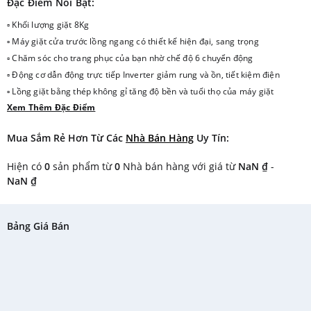
Đặc Điểm Nổi Bật:
▫ Khối lượng giặt 8Kg
▫ Máy giặt cửa trước lồng ngang có thiết kế hiện đại, sang trọng
▫ Chăm sóc cho trang phục của bạn nhờ chế độ 6 chuyển động
▫ Động cơ dẫn động trực tiếp Inverter giảm rung và ồn, tiết kiệm điện
▫ Lồng giặt bằng thép không gỉ tăng độ bền và tuổi thọ của máy giặt
Xem Thêm Đặc Điểm
▫ 14 chương trình giặt đa dạng phù hợp với nhiều loại áo quần, vải vóc
Mua Sắm Rẻ Hơn Từ Các
Nhà Bán Hàng
Uy Tín:
Hiện có
0
sản phẩm từ
0
Nhà bán hàng với giá từ
NaN ₫
-
NaN ₫
Bảng Giá Bán