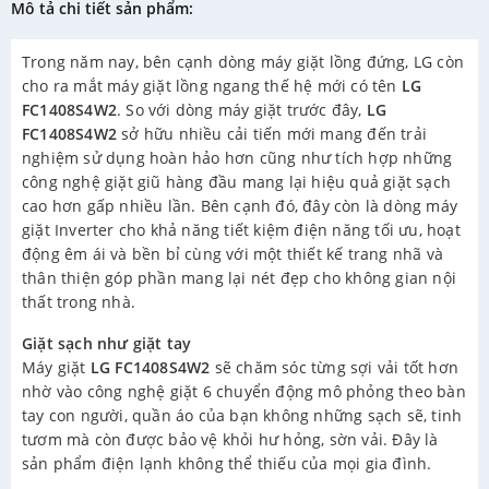
Mô tả chi tiết sản phẩm:
Trong năm nay, bên cạnh dòng máy giặt lồng đứng, LG còn
cho ra mắt máy giặt lồng ngang thế hệ mới có tên
LG
FC1408S4W2
. So với dòng máy giặt trước đây,
LG
FC1408S4W2
sở hữu nhiều cải tiến mới mang đến trải
nghiệm sử dụng hoàn hảo hơn cũng như tích hợp những
công nghệ giặt giũ hàng đầu mang lại hiệu quả giặt sạch
cao hơn gấp nhiều lần. Bên cạnh đó, đây còn là dòng máy
giặt Inverter cho khả năng tiết kiệm điện năng tối ưu, hoạt
động êm ái và bền bỉ cùng với một thiết kế trang nhã và
thân thiện góp phần mang lại nét đẹp cho không gian nội
thất trong nhà.
Giặt sạch như giặt tay
Máy giặt
LG FC1408S4W2
sẽ chăm sóc từng sợi vải tốt hơn
nhờ vào công nghệ giặt 6 chuyển động mô phỏng theo bàn
tay con người, quần áo của bạn không những sạch sẽ, tinh
tươm mà còn được bảo vệ khỏi hư hỏng, sờn vải. Đây là
sản phẩm điện lạnh không thể thiếu của mọi gia đình.