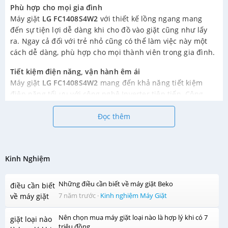
Phù hợp cho mọi gia đình
Máy giặt
LG FC1408S4W2
với thiết kế lồng ngang mang
đến sự tiện lợi dễ dàng khi cho đồ vào giặt cũng như lấy
ra. Ngay cả đối với trẻ nhỏ cũng có thể làm việc này một
cách dễ dàng, phù hợp cho mọi thành viên trong gia đình.
Tiết kiệm điện năng, vận hành êm ái
Máy giặt
LG FC1408S4W2
mang đến khả năng tiết kiệm
điện năng tối ưu với công nghệ Inverter tiên tiến. Công
nghệ này còn cho phép máy hoạt động êm hơn, không ồn
ào khó chịu, cho bạn một không gian thoải mái để thực
Đọc thêm
hiện những công việc khác.
Tự khởi động lại khi mất điện
Với tính năng cực kỳ thông minh, máy giặt
LG FC1408S4W2
Kinh Nghiệm
sẽ giúp bạn hoàn toàn yên tâm với sự cố mất điện đột
ngột. Máy giặt có thể ghi nhớ chương trình đang chạy và
Những điều cần biết về máy giặt Beko
khởi động lại sau khi bị mất điện đột ngột, nhờ đó quần áo
7 năm trước
·
Kinh nghiệm Máy Giặt
sẽ được giặt tiếp tục đúng với chu trình mà không phải
thực hiện lại từ đầu tốn thời gian và chi phí.
Nên chọn mua máy giặt loại nào là hợp lý khi có 7
triệu đồng