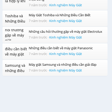
Điều khiển tiện lợi dễ dùng
7 năm trước
·
Kinh nghiệm Máy Giặt
Hệ thống điều khiển được thiết kế đơn giản với nút vặn và
màn hình LCD hiển thị thông tin máy giặt. Thông tin chỉ
Máy Giặt Toshiba và Những Điều Cần Biết
dẫn trên bảng điều khiển còn được trang bị song ngữ,
7 năm trước
·
Kinh nghiệm Máy Giặt
giúp tất cả mọi người đều có thể sử dụng máy giặt một
cách thuần thục và nhanh chóng.
Những câu hỏi thường gặp về máy giặt Electrolux
7 năm trước
·
Kinh nghiệm Máy Giặt
Những điều cần biết về máy giặt Panasonic
7 năm trước
·
Kinh nghiệm Máy Giặt
Máy giặt Samsung và những điều cần giải đáp
7 năm trước
·
Kinh nghiệm Máy Giặt