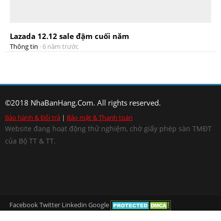
Lazada 12.12 sale đậm cuối năm
Thông tin
·
6 năm trước
©2018 NhaBanHang.Com. All rights reserved.
Bảo hành & Đổi trả
|
Bảo mật & Thanh toán
Website đang hoạt động thử nghiệm, chờ giấy phép sàn TMĐT
của Bộ TT & TT.
Facebook
Twitter
Linkedin
Google