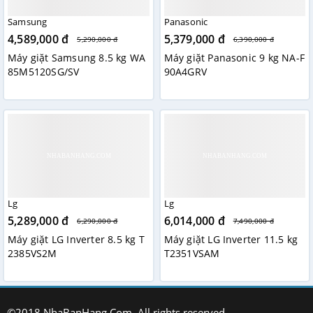
Samsung
Panasonic
4,589,000 đ
5,379,000 đ
5,290,000 đ
6,390,000 đ
Máy giặt Samsung 8.5 kg WA
Máy giặt Panasonic 9 kg NA-F
85M5120SG/SV
90A4GRV
Lg
Lg
5,289,000 đ
6,014,000 đ
6,290,000 đ
7,490,000 đ
Máy giặt LG Inverter 8.5 kg T
Máy giặt LG Inverter 11.5 kg
2385VS2M
T2351VSAM
©2018 NhaBanHang.Com. All rights reserved.