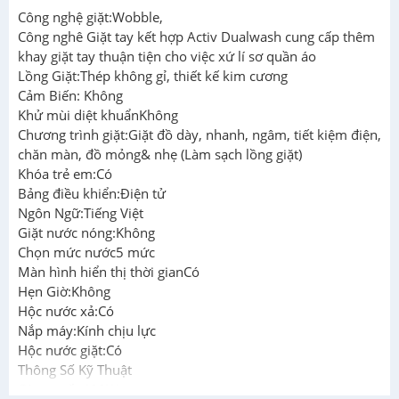
Công nghệ giặt:Wobble,
Công nghê Giặt tay kết hợp Activ Dualwash cung cấp thêm
khay giặt tay thuận tiện cho việc xứ lí sơ quần áo
Lồng Giặt:Thép không gỉ, thiết kế kim cương
Cảm Biến: Không
Khử mùi diệt khuẩnKhông
Chương trình giặt:Giặt đồ dày, nhanh, ngâm, tiết kiệm điện,
chăn màn, đồ mỏng& nhẹ (Làm sạch lồng giặt)
Khóa trẻ em:Có
Bảng điều khiển:Điện tử
Ngôn Ngữ:Tiếng Việt
Giặt nước nóng:Không
Chọn mức nước5 mức
Màn hình hiển thị thời gianCó
Hẹn Giờ:Không
Hộc nước xả:Có
Nắp máy:Kính chịu lực
Hộc nước giặt:Có
Thông Số Kỹ Thuật
Công suất:480W