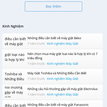
Dòng điện:220-240V/50Hz
Đọc thêm
Xuất Xứ & Bảo Hành
Hãng sản xuất:Samsung (Thương hiệu: Hàn Quốc)
Sản xuất tại:Thái Lan
Bảo hành:24 tháng
Kinh Nghiệm
Những điều cần biết về máy giặt Beko
7 năm trước
·
Kinh nghiệm Máy Giặt
Nên chọn mua máy giặt loại nào là hợp lý khi có 7
triệu đồng
7 năm trước
·
Kinh nghiệm Máy Giặt
Máy Giặt Toshiba và Những Điều Cần Biết
7 năm trước
·
Kinh nghiệm Máy Giặt
Những câu hỏi thường gặp về máy giặt Electrolux
7 năm trước
·
Kinh nghiệm Máy Giặt
Những điều cần biết về máy giặt Panasonic