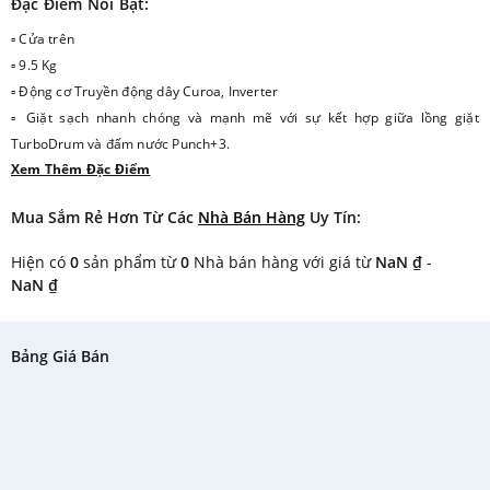
Đặc Điểm Nổi Bật:
▫ Cửa trên
▫ 9.5 Kg
▫ Động cơ Truyền động dây Curoa, Inverter
▫ Giặt sạch nhanh chóng và mạnh mẽ với sự kết hợp giữa lồng giặt
TurboDrum và đấm nước Punch+3.
Xem Thêm Đặc Điểm
▫ Công nghệ Smart Inverter vận hành bền bỉ, giảm rung lắc, không gây
tiếng động, ảnh hưởng giấc ngủ của gia đình bạn.
Mua Sắm Rẻ Hơn Từ Các
Nhà Bán Hàng
Uy Tín:
▫ Chẩn đoán nhanh tình trạng của máy chỉ với một chiếc Smartphone tại
nhà vô cùng tiện lợi.
Hiện có
0
sản phẩm từ
0
Nhà bán hàng với giá từ
NaN ₫
-
▫ Tiết kiệm thời gian điều chỉnh lại chương trình nếu chẳng may mất điện
NaN ₫
đột ngột.
Bảng Giá Bán