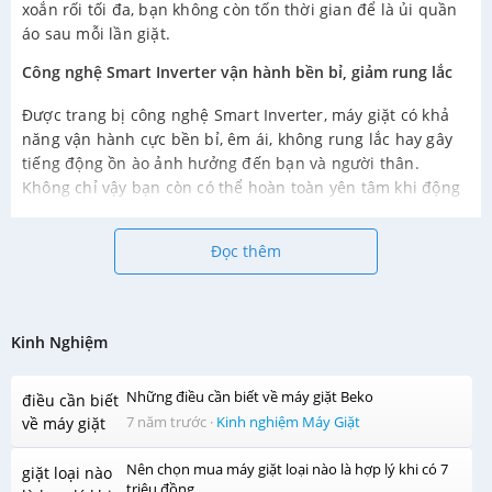
xoắn rối tối đa, bạn không còn tốn thời gian để là ủi quần
áo sau mỗi lần giặt.
Công nghệ Smart Inverter vận hành bền bỉ, giảm rung lắc
Được trang bị công nghệ Smart Inverter, máy giặt có khả
năng vận hành cực bền bỉ, êm ái, không rung lắc hay gây
tiếng động ồn ào ảnh hưởng đến bạn và người thân.
Không chỉ vậy bạn còn có thể hoàn toàn yên tâm khi động
cơ này được bảo hành chính hãng lên đến 10 năm.
Chẩn đoán nhanh tình trạng của máy chỉ với một chiếc
Đọc thêm
Smartphone tại nhà
Là một thiết kế mới được ra mắt năm 2017, máy giặt LG
T2395VS2M có thể làm hài lòng bất kỳ vị gia chủ khó tính
Kinh Nghiệm
nào nhờ vào tính năng chẩn đoán thông minh bằng điện
thoại ngay tại nhà chỉ với một chiếc Smartphone vô cùng
Những điều cần biết về máy giặt Beko
tiện lợi và nhanh chóng.
7 năm trước
·
Kinh nghiệm Máy Giặt
Tiết kiệm thời gian điều chỉnh lại chương trình nếu chẳng
may mất điện đột ngột
Nên chọn mua máy giặt loại nào là hợp lý khi có 7
triệu đồng