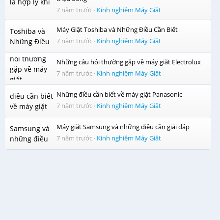
Nếu chẳng máy điện cúp đột ngột trong quá trình máy vận
7 năm trước
·
Kinh nghiệm Máy Giặt
hành thì với chế độ
tự khởi động lại khi có điện
, máy giặt
có thể ghi nhớ chương trình giặt dang dở và tự động vận
Máy Giặt Toshiba và Những Điều Cần Biết
hành lại đúng chương trình đó sau khi có điện trở lại. Bạn
7 năm trước
·
Kinh nghiệm Máy Giặt
không phải tốn thời gian chỉnh máy một lần nữa.
Những câu hỏi thường gặp về máy giặt Electrolux
7 năm trước
·
Kinh nghiệm Máy Giặt
Những điều cần biết về máy giặt Panasonic
7 năm trước
·
Kinh nghiệm Máy Giặt
Máy giặt Samsung và những điều cần giải đáp
7 năm trước
·
Kinh nghiệm Máy Giặt