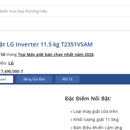
ặt LG Inverter 11.5 kg T2351VSAM
ứ
58
trong
Top Máy giặt bán chạy nhất năm 2026
iệu:
LG
:
7,490,000
đ
Quan
Bảng Giá Bán
Mô Tả
Đặc Điểm Nổi Bật:
▫ Loại máy giặt cửa trên
▫ Khối lượng giặt 11.5Kg
▫ Bản điều khiển cảm ứng