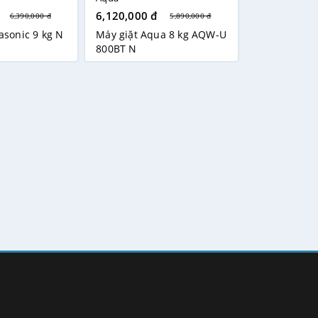
6,120,000 đ
6,390,000 đ
5,890,000 đ
asonic 9 kg N
Máy giặt Aqua 8 kg AQW-U
800BT N