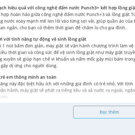
sạch hiệu quả với công nghệ đấm nước Punch3+ kết hợp lồng g
t hợp hoàn hảo giữa công nghệ đấm nước Punch+3 và lồng giặt 
g nước xoáy mạnh mẽ len lỏi vào từng sợi vải, giúp quần áo của
ian ngắn, cho bạn có thêm thời gian để chăm lo cho gia đình.
ợi với tính năng tự động vệ sinh lồng giặt
i 1 nút bấm đơn giản, máy giặt sẽ vận hành chương trình làm vệ 
iều thời gian và công sức để vệ sinh lồng giặt như máy giặt truyề
g xuyên sẽ giúp hạn chế vi khuẩn và nấm mốc gây mùi bám trong 
 gây dị ứng cho người dùng.
trẻ em thông minh an toàn
ăng này đặc biệt hữu ích với những gia đình có trẻ nhỏ. Với tính
ận hành, máy giặt sẽ phát ra tiếng kêu và xả nước ra ngoài, ngăn 
nước.
giặt bằng thép không gỉ hoàn toàn
Đọc thêm
iặt
LG T2351VSAM
không sử dụng lồng giặt bằng nhựa thay vào đó
iặt bằng thép không gỉ hiệu quả hơn trong việc kiểm soát sự phát
thông thường. Tác dụng chống vi khuẩn này đã được chứng minh b
 có hại bằng cách ngăn không cho vi khuẩn bám sâu vào bề mặt.