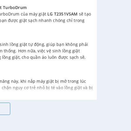
iặt TurboDrum
TurboDrum của máy giặt
LG T2351VSAM
sẽ tạo
 bạn được giặt sạch nhanh chóng chỉ trong
sinh lồng giặt tự động, giúp bạn không phải
n thống. Hơn nữa, việc vệ sinh lồng giặt
lồng giặt, cho quần áo luôn được sạch sẽ,
 năng này, khi nắp máy giặt bị mở trong lúc
chặn nguy cơ trẻ nhỏ bị té vào lồng giặt và bị
 là lồng giặt hoàn toàn bằng thép không gỉ.
 triển của vi khuẩn so với lồng giặt bằng
ởi thử nghiệm của Intertek loại bỏ 90% vi