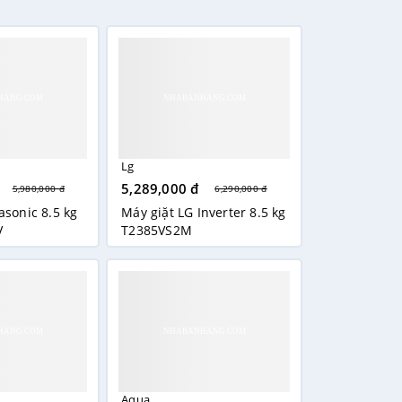
M
còn được tích hợp chức năng chẩn đoán
hẩn đoán được hư hỏng của máy giặt, từ đó có
mà không cần đến trung tâm, giúp bạn tiết
ược nhiều quần áo hơn trong một mẻ giặt hoặc
Lg
5,289,000 đ
5,980,000 đ
6,290,000 đ
asonic 8.5 kg
Máy giặt LG Inverter 8.5 kg
V
T2385VS2M
Aqua