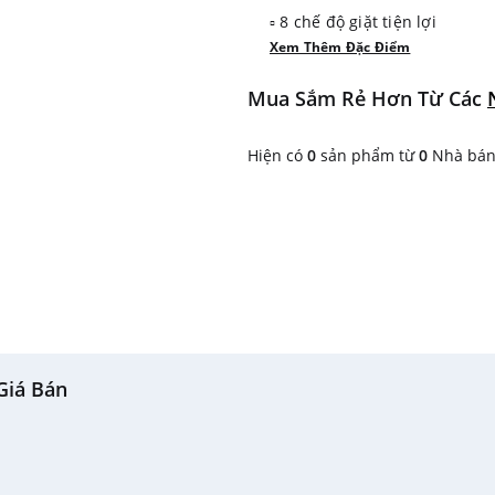
▫ 8 chế độ giặt tiện lợi
Xem Thêm Đặc Điểm
▫ Truyền động dây Curoa
▫ Công nghệ Inverter tiết kiệ
Mua Sắm Rẻ Hơn Từ Các
▫ Tốc độ quay vắt 700 vòng/p
▫ Lồng giặt bằng thép không 
Hiện có
0
sản phẩm từ
0
Nhà bán 
▫ Khóa an toàn trẻ em
▫ Tính năng cài đặt hẹn giờ
Giá Bán