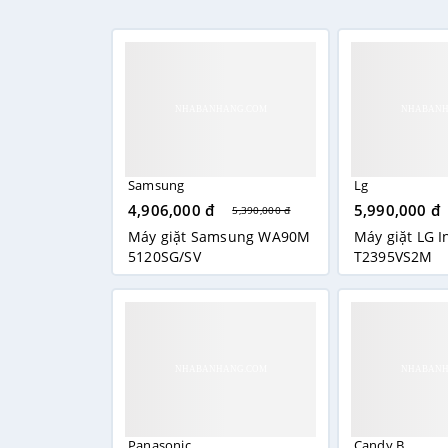
Chẩn 
Là dò
thông 
thể gọ
kiệm t
Khối l
Samsung
Lg
Lồng g
giặt c
4,906,000 đ
5,990,000 đ
5,390,000 đ
Máy giặt Samsung WA90M
Máy giặt LG I
5120SG/SV
T2395VS2M
Panasonic
Candy B