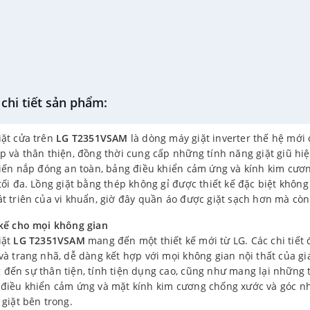
chi tiết sản phẩm:
iặt cửa trên
LG T2351VSAM
là dòng máy giặt inverter thế hệ mới
p và thân thiện, đồng thời cung cấp những tính năng giặt giũ hi
tiến nắp đóng an toàn, bảng điều khiển cảm ứng và kính kim cươ
tối đa. Lồng giặt bằng thép không gỉ được thiết kế đặc biệt không
t triên của vi khuẩn, giờ đây quần áo được giặt sạch hơn mà cò
 kế cho mọi không gian
iặt
LG T2351VSAM
mang đến một thiết kế mới từ LG. Các chi tiết
và trang nhã, dễ dàng kết hợp với mọi không gian nội thất của gi
 đến sự thân tiện, tính tiện dụng cao, cũng như mang lại những
 điều khiển cảm ứng và mặt kính kim cương chống xước và góc n
 giặt bên trong.