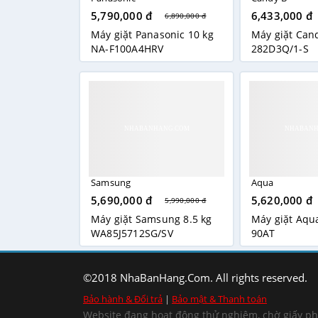
5,790,000 đ
6,433,000 đ
6,890,000 đ
Máy giặt Panasonic 10 kg
Máy giặt Can
NA-F100A4HRV
282D3Q/1-S
Samsung
Aqua
5,690,000 đ
5,620,000 đ
5,990,000 đ
Máy giặt Samsung 8.5 kg
Máy giặt Aqu
WA85J5712SG/SV
90AT
©2018 NhaBanHang.Com. All rights reserved.
Bảo hành & Đổi trả
|
Bảo mật & Thanh toán
Website đang hoạt động thử nghiệm, chờ giấy p