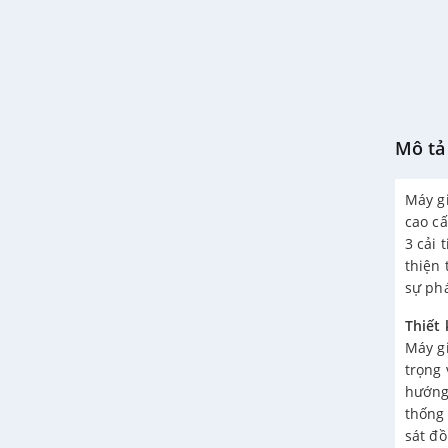
Mô tả 
Máy g
cao cấ
3 cải 
thiện 
sự phá
Thiết
Máy g
trọng 
hướng
thống
sát đồ