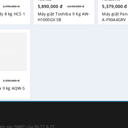
5,890,000 đ
5,379,000 đ
6,990,000 đ
6,690,000 đ
dy 8 kg HCS 1
Máy giặt Toshiba 9 Kg AW-
Máy giặt Pan
H1000GV SB
A-F90A4GRV
5,390,000 đ
a 9 kg AQW-S
hép sàn TMĐT của Bộ TT & TT.