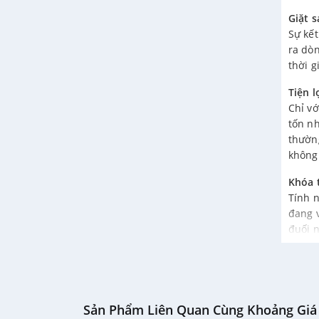
Giặt 
Sự kế
ra dòn
thời g
Tiện l
Chỉ vớ
tốn nh
thườn
không
Khóa 
Tính n
đang v
đuối 
Lồng 
Máy g
Lồng g
nhựa 
Sản Phẩm Liên Quan Cùng Khoảng Giá
khuẩn