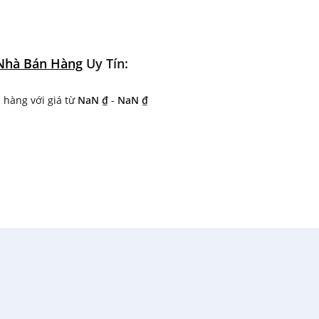
m điện năng
Nhà Bán Hàng
Uy Tín:
hútTự động vệ sinh lồng giặt
gỉ kháng khuẩn
hàng với giá từ
NaN ₫
-
NaN ₫