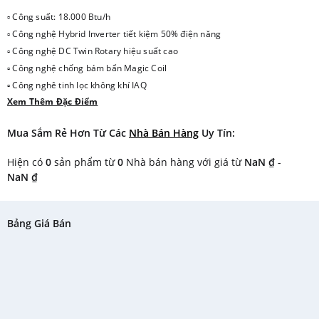
▫ Công suất: 18.000 Btu/h
▫ Công nghệ Hybrid Inverter tiết kiệm 50% điện năng
▫ Công nghệ DC Twin Rotary hiệu suất cao
▫ Công nghệ chống bám bẩn Magic Coil
▫ Công nghê tinh lọc không khí IAQ
Xem Thêm Đặc Điểm
▫ Lưới lọc chống nấm mốc
▫ Chức năng tự làm sạch
Mua Sắm Rẻ Hơn Từ Các
Nhà Bán Hàng
Uy Tín:
▫ Chế độ làm lạnh nhanh
▫ Thiết kế quạt lớn tạo luồng gió cực mạnh
Hiện có
0
sản phẩm từ
0
Nhà bán hàng với giá từ
NaN ₫
-
▫ Điều chỉnh 7 tốc độ quạt
NaN ₫
▫ Cánh đảo gió dài với góc mở rộng 72 độ
▫ Điều chỉnh hướng gió đa chiều
▫ Gas R32
Bảng Giá Bán
▫ Chế độ hoạt động ban đêm