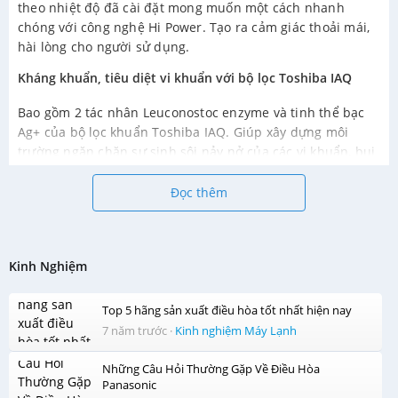
theo nhiệt độ đã cài đặt mong muốn một cách nhanh
chóng với công nghệ Hi Power. Tạo ra cảm giác thoải mái,
hài lòng cho người sử dụng.
Kháng khuẩn, tiêu diệt vi khuẩn với bộ lọc Toshiba IAQ
Bao gồm 2 tác nhân Leuconostoc enzyme và tinh thể bạc
Ag+ của bộ lọc khuẩn Toshiba IAQ. Giúp xây dựng môi
trường ngăn chặn sự sinh sôi nảy nở của các vi khuẩn, bụi
bẩn đồng thời tiêu diệt toàn bộ chúng tạo ra không gian
trong lành, đảm bảo sức khỏe người dùng.
Đọc thêm
Công nghệ Magic Coil giúp tiết kiệm thời gian, chi phí vệ
sinh máy
Kinh Nghiệm
Với công nghệ Magic Coil, thiết kế đặc biệt giúp cho mọi
bụi bẩn, vi khuẩn, nấm mốc sẽ được hút vào bề mặt lá
nhôm, sau đó sẽ bị loại bỏ hoàn toàn qua đường ống thoát
Top 5 hãng sản xuất điều hòa tốt nhất hiện nay
nước giúp bạn sẽ giảm đi nỗi lo về thời gian và chi phí vệ
7 năm trước
·
Kinh nghiệm Máy Lạnh
sinh máy lạnh định kì hàng tháng.
Những Câu Hỏi Thường Gặp Về Điều Hòa
Vệ sinh máy dễ dàng với bộ lọc chống nấm mốc
Panasonic