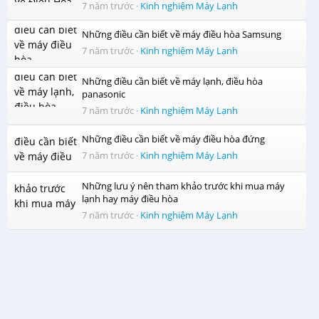
7 năm trước
·
Kinh nghiệm Máy Lạnh
Với thiết kế của bộ lọc chống nấm mốc, bạn dễ dàng tháo
lắp để vệ sinh máy. Ngoài ra bộ lọc hỗ trợ lọc đi bụi bẩn
Những điều cần biết về máy điều hòa Samsung
giúp không gian trong lành trong phòng nhà bạn.
7 năm trước
·
Kinh nghiệm Máy Lạnh
Tiết kiệm điện năng với chức năng tự khởi động lại khi có
điện
Những điều cần biết về máy lạnh, điều hòa
panasonic
Bạn sẽ không còn lo lắng khi mất điện đột ngột với chức
7 năm trước
·
Kinh nghiệm Máy Lạnh
năng tự khởi động lại khi có điện máy sẽ tự lưu nhớ các cài
Những điều cần biết về máy điều hòa đứng
đặt hiện hành (nhiệt độ, hướng gió, ...). Ngoài tiết kiệm
điện năng khởi động cài đặt lại tự đầu, bạn còn giảm đáng
7 năm trước
·
Kinh nghiệm Máy Lạnh
kể thời gian cài đặt lại từ đầu, giúp bạn có giấc ngủ ngon
Những lưu ý nên tham khảo trước khi mua máy
không mất giấc.
lạnh hay máy điều hòa
7 năm trước
·
Kinh nghiệm Máy Lạnh