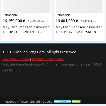
Panasonic
Panasonic
16,159,000 đ
16,401,000 đ
19,090,000 đ
18,190,000 đ
Máy lạnh Panasonic Inverter
Máy lạnh Panasonic Inverter
1.5 HP CU/CS-VU12UKH-8
1.5 HP CU/CS-VU12SKH-8
©2018 NhaBanHang.Com. All rights reserved.
Bảo hành & Đổi trả
|
Bảo mật & Thanh toán
Website đang hoạt động thử nghiệm, chờ giấy phép sàn TMĐT
của Bộ TT & TT.
Facebook
Twitter
Linkedin
Google