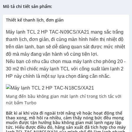
Mô tả chi tiết sản phẩm:
Thiết kế thanh lịch, đơn giản
Máy lạnh TCL 2 HP TAC-N09CS/XA21 mang sắc trắng
thanh lịch, đơn giản, đi cùng màn hình hiển thị nhiệt độ
trên dàn lạnh, bạn sẽ dễ dàng quan sát được mức nhiệt
độ mà máy đang vận hành vô cùng tiện lợi.
Nếu bạn có nhu cầu chọn mua máy lạnh cho phòng 20 -
30 m2 thì chiếc máy lạnh TCL với công suất làm lạnh 2
HP này chính là một sự lựa chọn đáng cân nhắc.
Mang đến bầu không gian mát lạnh chỉ trong tích tắc với
nút bấm Turbo
Bất kì ai khi vừa đi ngoài trời nắng về hoặc hoạt động thể
thao xong, mồ hôi ra nhiều, cảm thấy nóng bức đều mong
muốn được tận hưởng bầu không gian mát lạnh ngay lập
tức. Hiểu được điều đó, hãng sản xuất đã tích hợp cho máy
lạnh TCL TAC-N18CS/XA21 của mình chế độ làm lạnh nhanh