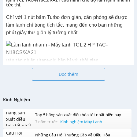
tức thì.
Chỉ với 1 nút bấm Turbo đơn giản, căn phòng sẽ được
làm lạnh chỉ trong tích tắc, mang đến cho bạn những
phút giây thư giãn lý tưởng nhất.
Dàn tản nhiệt TitanGold bền bỉ với thời gian
máy lạnh
Sở hữu một chiếc
có khả năng làm lạnh
Đọc thêm
nhanh chóng, bền bỉ không còn là mơ ước vì đã có
máy lạnh TCL 2HP
chiếc
này được trang bị dàn tản
nhiệt TitanGold. Với trang bị này, máy lạnh có thể hạn
chế bụi bẩn, nước đọng và vi khuẩn bám trên dàn
Kinh Nghiệm
lạnh, góp phần nâng cao khả năng làm lạnh nhanh
lên đến 40%, đồng thời giúp cho máy vận hành bền
bỉ, kéo dài tuổi thọ với thời gian.
Top 5 hãng sản xuất điều hòa tốt nhất hiện nay
7 năm trước
·
Kinh nghiệm Máy Lạnh
Những Câu Hỏi Thường Gặp Về Điều Hòa