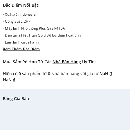
Đặc Điểm Nổi Bật:
▫ Xuất xứ: Indonesia
▫ Công suất: 2HP
▫ Máy lạnh Phổ thông Plus Gas R410A
▫ Dàn tản nhiệt Titan Gold Bộ lọc than hoạt tính
▫ Làm lạnh cực nhanh
Xem Thêm Đặc Điểm
▫ Năm sản xuất : 2018
Mua Sắm Rẻ Hơn Từ Các
Nhà Bán Hàng
Uy Tín:
Hiện có
0
sản phẩm từ
0
Nhà bán hàng với giá từ
NaN ₫
-
NaN ₫
Bảng Giá Bán