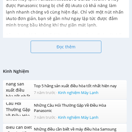
được Panasonic trang bị chế độ iAuto có khả năng làm
lạnh nhanh chóng vô cùng hiện đại. Chỉ với một nút nhấn
iAuto đơn giản, bạn sẽ gần như ngay lập tức được đắm
mình trong bầu không khí thư giãn mát lạnh.
Bảo vệ sức khỏe và tiết kiệm điện cho cả gia đình với chế
độ ngủ ban đêm
Đọc thêm
Một chiếc máy lạnh có chế độ vận hành khi ngủ(chế độ
ngủ ban đêm) như máy lạnh Panasonic CU/CS-N9UKH-8 sẽ
là một sự lựa chọn đáng cân nhắc khi gia đình bạn có
người lớn tuổi hoặc trẻ nhỏ. Nhờ chế độ này, các thành
Kinh Nghiệm
viên trong gia đình sẽ có một giấc ngủ ngon, không lo bị
cảm lạnh.
Top 5 hãng sản xuất điều hòa tốt nhất hiện nay
7 năm trước
·
Kinh nghiệm Máy Lạnh
Chức năng hút ẩm tạo không khí khô thoáng
Những Câu Hỏi Thường Gặp Về Điều Hòa
Đặc biệt vào những ngày trời mưa, căn phòng của bạn sẽ
Panasonic
trở nên ẩm thấp vô cùng khó chịu. Đừng lo lắng vì đã có
7 năm trước
·
Kinh nghiệm Máy Lạnh
chức năng hút ẩm của máy lạnh Panasonic này. Nhờ chế
độ này, căn phòng sẽ luôn được khô ráo và thông thoáng,
Những điều cần biết về máy điều hòa Samsung
mang đến cho bạn sự dễ chịu hơn bao giờ hết.