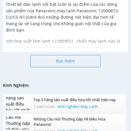
Thiết kế dàn lạnh nổi bật luôn là ưu điểm của các dòng
sản phẩm của Panasonic,máy lạnh Panasonic 12000BTU
CU/CS-N12UKH-8có những đường nét hiện đại tinh tế
mang lại vẻ sang trọng cho không gian nội thất của gia
đình bạn.
Vớicông suất làm lạnh 12.000BTU , chiếc máy lạnh này là
lựa chọn phù hợp với những căn phòng có diện tích
vừavới diện tích15 m2 - 20m2
Đọc thêm
Không khí trong lành, sạch khuẩn với công nghệ Nanoe-G
Kháng khuẩn khử mùiNanoe-Glà công nghệ kháng khuẩn
Kinh Nghiệm
đượcPanasonictrang bị cho các dòng máy lạnh của mình.
Với công nghệ này, các vi khuẩn, bụi bẩn và tinh thể gây
Top 5 hãng sản xuất điều hòa tốt nhất hiện nay
mùi hôi sẽ được giữ lại ở màng lọc và bị loại trừ, trả lại bầu
7 năm trước
·
Kinh nghiệm Máy Lạnh
không khí trong lành, sạch khuẩn, an toàn cho cả gia đình
bạn.
Những Câu Hỏi Thường Gặp Về Điều Hòa
Panasonic