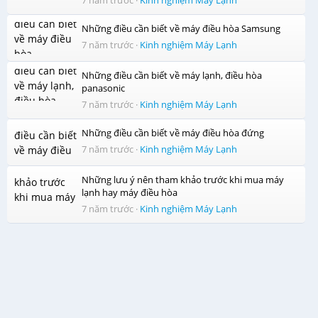
7 năm trước
·
Kinh nghiệm Máy Lạnh
Chế độ làm lạnh nhanh iAuto
Những điều cần biết về máy điều hòa Samsung
Chiếcmáy lạnhPanasonic12.000BTU CU/CS-N12UKH-8này
7 năm trước
·
Kinh nghiệm Máy Lạnh
đượcPanasonictrang bị chế độ iAuto có khả năng làm lạnh
nhanh chóng vô cùng hiện đại. Chỉ với một nút nhấn iAuto
Những điều cần biết về máy lạnh, điều hòa
đơn giản, bạn sẽ gần như ngay lập tức được đắm mình
panasonic
trong bầu không khí thư giãn mát lạnh.
7 năm trước
·
Kinh nghiệm Máy Lạnh
Những điều cần biết về máy điều hòa đứng
7 năm trước
·
Kinh nghiệm Máy Lạnh
Bảo vệ sức khỏe và tiết kiệm điện cho cả gia đình với chế
độ ngủ ban đêm
Những lưu ý nên tham khảo trước khi mua máy
Một chiếc máy lạnh cóchế độ vận hành khi ngủ(chế độ ngủ
lạnh hay máy điều hòa
ban đêm) như máy lạnh Panasonic CU/CS-N12UKH-8sẽ là
7 năm trước
·
Kinh nghiệm Máy Lạnh
một sự lựa chọn đáng cân nhắc khi gia đình bạn có người
lớn tuổi hoặc trẻ nhỏ. Nhờ chế độ này, các thành viên
trong gia đình sẽ có một giấc ngủ ngon, không lo bị cảm
lạnh.
Chức năng hút ẩm tạo không khí khô thoáng