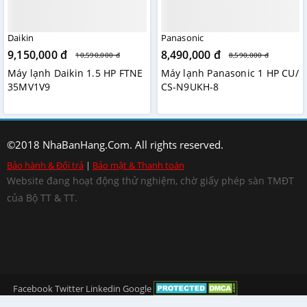
Daikin
Panasonic
9,150,000 đ
8,490,000 đ
10,590,000 đ
8,590,000 đ
Máy lạnh Daikin 1.5 HP FTNE
Máy lạnh Panasonic 1 HP CU/
35MV1V9
CS-N9UKH-8
©2018 NhaBanHang.Com. All rights reserved.
Bảo hành & Đổi trả
|
Bảo mật & Thanh toán
Website đang hoạt động thử nghiệm, chờ giấy phép sàn TMĐT
của Bộ TT & TT.
Facebook
Twitter
Linkedin
Google