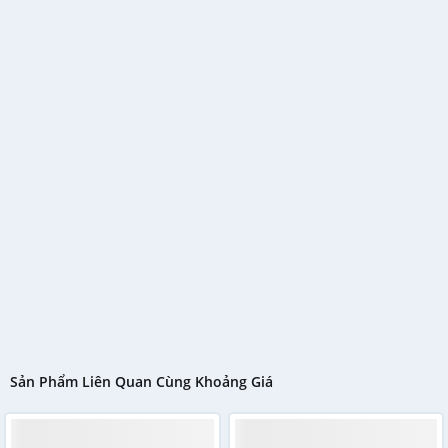
Đặc biệt vào những ngày trời mưa, căn phòng của bạn sẽ
trở nên ẩm thấp vô cùng khó chịu. Đừng lo lắng vì đã
cóchức năng hút ẩmcủa máy lạnh Panasonic này. Nhờ chế
độ này, căn phòng sẽ luôn được khô ráo và thông thoáng,
mang đến cho bạn sự dễ chịu hơn bao giờ hết.
Sản Phẩm Liên Quan Cùng Khoảng Giá