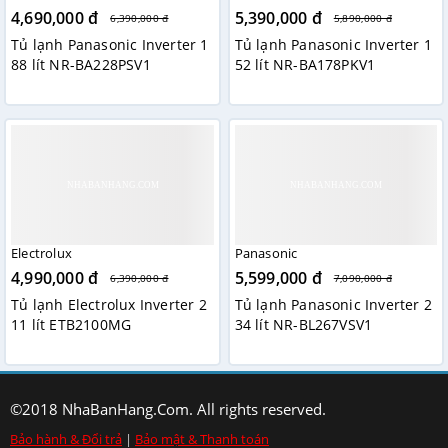
4,690,000 đ
5,390,000 đ
6,390,000 đ
5,890,000 đ
Tủ lạnh Panasonic Inverter 1
Tủ lạnh Panasonic Inverter 1
88 lít NR-BA228PSV1
52 lít NR-BA178PKV1
Electrolux
Panasonic
4,990,000 đ
5,599,000 đ
6,390,000 đ
7,090,000 đ
Tủ lạnh Electrolux Inverter 2
Tủ lạnh Panasonic Inverter 2
11 lít ETB2100MG
34 lít NR-BL267VSV1
©2018 NhaBanHang.Com. All rights reserved.
Bảo hành & Đổi trả
|
Bảo mật & Thanh toán