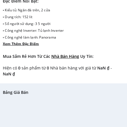
Đặc Điểm Nổi Bật:
▫ Kiểu tủ: Ngăn đá trên, 2 cửa
▫ Dung tích: 152 lít
▫ Số người sử dụng: 3 5 người
▫ Công nghệ Inverter: Tủ lạnh Inverter
▫ Công nghệ làm lạnh: Panorama
Xem Thêm Đặc Điểm
▫ Công nghệ kháng khuẩn khử mùi: Công nghệ kháng khuẩn Ag Clean với
tinh thể bạc Ag+
Mua Sắm Rẻ Hơn Từ Các
Nhà Bán Hàng
Uy Tín:
▫ Công nghệ bảo quản thực phẩm: Ngăn rau quả giữ ẩm Fresh Safe
▫ Nơi sản xuất: Việt Nam
Hiện có
0
sản phẩm từ
0
Nhà bán hàng với giá từ
NaN ₫
-
▫ Năm ra mắt: 2017
NaN ₫
Bảng Giá Bán