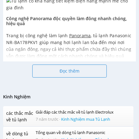
Công nghệ Panorama độc quyền làm đông nhanh chóng,
hiệu quả
Trang bị công nghệ làm lạnh
Panorama
, tủ lạnh Panasonic
NR-BA178PKV1 giúp mang hơi lạnh lan tỏa đến mọi nơi
của ngăn đông, ngay cả khi thực phẩm chứa đầy thì chúng
vẫn được làm đông một cách nhanh chóng và hiệu quả
nhất.
Đọc thêm
Kháng khuẩn, khử mùi tối ưu với tinh thể bạc Ag+
Kinh Nghiệm
Công nghệ kháng khuẩn Ag Clean
của chiếc tủ
lạnh
Panasonic
này sử dụng các tinh thể bạc Ag+ trong quá
Giải đáp các thắc mắc về tủ lạnh Electrolux
trình hoạt động. Nhờ vậy mọi vi khuẩn, mùi hôi khó chịu sẽ
7 năm trước
·
Kinh Nghiệm mua Tủ Lạnh
nhanh chóng bị loại bỏ, trả lại bầu không khí trong lành
cho thực phẩm tươi ngon lâu hơn.
Tổng quan về dòng tủ lạnh Panasonic