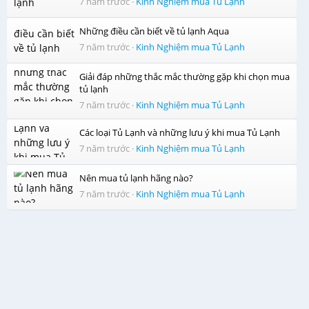
7 năm trước
·
Kinh Nghiệm mua Tủ Lạnh
Những điều cần biết về tủ lạnh Aqua
Rau củ quả luôn mọng nước và tươi mới với ngăn rau quả
giữ ẩm độc đáo
7 năm trước
·
Kinh Nghiệm mua Tủ Lạnh
Ngăn rau quả giữ ẩm Fresh Safe
giúp tủ lạnh Panasonic
Giải đáp những thắc mắc thường gặp khi chọn mua
NR-BA178PKV1cung cấp đầy đủ độ ẩm thích hợp cho rau
tủ lạnh
củ trong quá trình bảo quản. Giờ đây bạn sẽ luôn được
7 năm trước
·
Kinh Nghiệm mua Tủ Lạnh
thưởng thức những món cau củ tươi ngon, mọng nước như
vừa được mua về.
Các loại Tủ Lạnh và những lưu ý khi mua Tủ Lạnh
7 năm trước
·
Kinh Nghiệm mua Tủ Lạnh
Nên mua tủ lạnh hãng nào?
7 năm trước
·
Kinh Nghiệm mua Tủ Lạnh