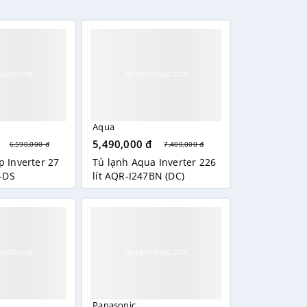
á xoắn
tiện lợi 1 mẻ đá được
24 viên
, thời gian
 thấp nhất. Bạn sẽ không cần phải lo lắng về
n phẩm trong cùng tầm giá thì nhỉnh hơn khá
anh, không còn tình trạng lẫn mùi giữa ngăn đá
mới mua về,... Tủ lạnh này khá phù hợp với
Aqua
 nhiều. Tủ nhỏ gọn dễ dàng di chuyển rất thích
5,490,000 đ
6,590,000 đ
7,400,000 đ
p Inverter 27
Tủ lạnh Aqua Inverter 226
E-DS
lít AQR-I247BN (DC)
Panasonic