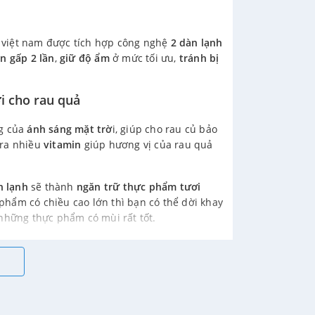
ại việt nam được tích hợp công nghệ
2 dàn lạnh
ên gấp 2 lần
,
giữ độ ẩm
ở mức tối ưu,
tránh bị
i cho rau quả
ng của
ánh sáng mặt trờ
i, giúp cho rau củ bảo
 ra nhiều
vitamin
giúp hương vị của rau quả
n lạnh
sẽ thành
ngăn trữ thực phẩm tươi
phẩm có chiều cao lớn thì bạn có thể dời khay
 những thực phẩm có mùi rất tốt.
 lít
 lạnh. Được làm từ nhựa cao cấp rất chắc