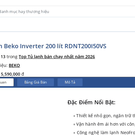
h Beko Inverter 200 lít RDNT200I50VS
ứ
13
trong
Top Tủ lạnh bán chạy nhất năm 2026
iệu:
BEKO
:
5,590,000
đ
Quan
Bảng Giá Bán
Mô Tả
Đặc Điểm Nổi Bật:
▫ Thiết kế nhỏ gọn, ngăn trữ
▫ Vận hành êm ái hơn với côn
▫ Công nghệ làm lạnh NeoFrost 2 dàn lạnh độc lậpgiúp tăng tốc độ là