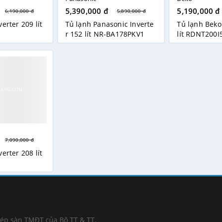
5,390,000 đ
5,190,000 đ
6,190,000 đ
5,890,000 đ
erter 209 lít
Tủ lạnh Panasonic Inverte
Tủ lạnh Beko
r 152 lít NR-BA178PKV1
lít RDNT200I
7,090,000 đ
erter 208 lít
hép sàn TMĐT của Bộ TT & TT.