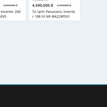
4,690,000 đ
5,590,000 đ
6,390,000 đ
 Inverter 200
Tủ lạnh Panasonic Inverte
50VS
r 188 lít NR-BA228PSV1