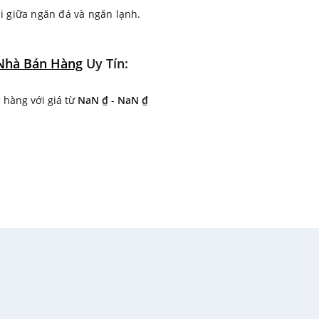
ùi giữa ngăn đá và ngăn lạnh.
tamin sự chăm sóc tuyệt vời cho
Nhà Bán Hàng
Uy Tín:
ữ thực phẩm tiện lợi.
hàng với giá từ
NaN ₫
-
NaN ₫
ất tại: Thái Lan