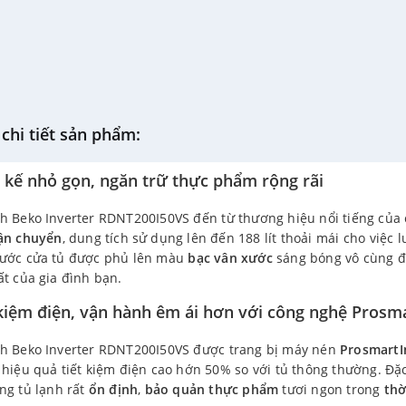
chi tiết sản phẩm:
t kế nhỏ gọn, ngăn trữ thực phẩm rộng rãi
h Beko Inverter RDNT200I50VS đến từ thương hiệu nổi tiếng của 
ận chuyển
, dung tích sử dụng lên đến 188 lít thoải mái cho việc l
rước cửa tủ được phủ lên màu
bạc vân xước
sáng bóng vô cùng đẹ
ất của gia đình bạn.
 kiệm điện, vận hành êm ái hơn với công nghệ Prosma
nh Beko Inverter RDNT200I50VS được trang bị máy nén
ProsmartI
 hiệu quả tiết kiệm điện cao hớn 50% so với tủ thông thường. Đặ
ng tủ lạnh rất
ổn định
,
bảo quản thực phẩm
tươi ngon trong
thờ