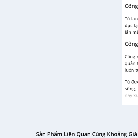
Công
Tủ lạn
độc l
lẫn m
Công
Công 
quản 
luôn t
Tủ đư
sống
,
này
x
Khay 
Chiếc 
chắn,
Sản Phẩm Liên Quan Cùng Khoảng Giá