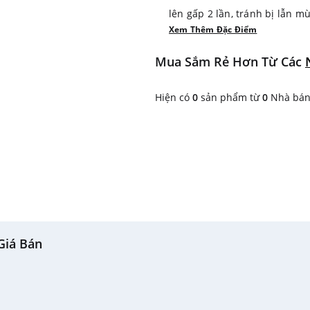
lên gấp 2 lần, tránh bị lẫn m
Xem Thêm Đặc Điểm
▫ Công nghệ Active Fresh Blue Light giữ vi
rau quả.
Mua Sắm Rẻ Hơn Từ Các
▫ Ngăn di chuyển linh động tr
▫ Máy nén bảo hành 12 năm
Hiện có
0
sản phẩm từ
0
Nhà bán 
▫ Thương hiệu Châu Âu Sản xu
Giá Bán