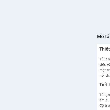
Mô tả 
Thiế
Tủ lạn
việc
v
mặt t
nội th
Tiết
Tủ lạ
êm ái,
độ
tro