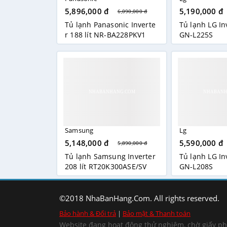
5,896,000 đ
5,190,000 đ
6,090,000 đ
Tủ lạnh Panasonic Inverte
Tủ lạnh LG Inv
r 188 lít NR-BA228PKV1
GN-L225S
Samsung
Lg
5,148,000 đ
5,590,000 đ
5,890,000 đ
Tủ lạnh Samsung Inverter
Tủ lạnh LG Inv
208 lít RT20K300ASE/SV
GN-L208S
©2018 NhaBanHang.Com. All rights reserved.
Bảo hành & Đổi trả
|
Bảo mật & Thanh toán
Website đang hoạt động thử nghiệm, chờ giấy p