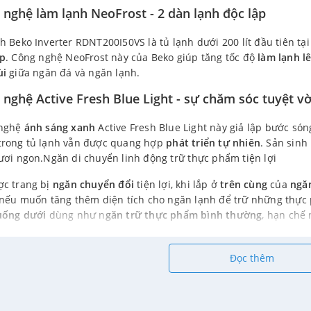
 nghệ làm lạnh NeoFrost - 2 dàn lạnh độc lập
h Beko Inverter RDNT200I50VS là tủ lạnh dưới 200 lít đầu tiên t
ập
. Công nghệ NeoFrost này của Beko giúp tăng tốc độ
làm lạnh l
ùi
giữa ngăn đá và ngăn lạnh.
 nghệ Active Fresh Blue Light - sự chăm sóc tuyệt vờ
nghệ
ánh sáng xanh
Active Fresh Blue Light này giả lập bước só
trong tủ lạnh vẫn được quang hợp
phát triển tự nhiên
. Sản sinh
ươi ngon.Ngăn di chuyển linh động trữ thực phẩm tiện lợi
ợc trang bị
ngăn chuyển đổi
tiện lợi, khi lắp ở
trên cùng
của
ngă
 nếu muốn tăng thêm diện tích cho ngăn lạnh để trữ những thực 
uống dưới
dùng như n
găn trữ thực phẩm bình thường
, hạn chế
cửa ngăn lạnh lớn chứa được 4 chai nước ngọt loại 2
Đọc thêm
tủ lạnh này được Beko ưu ái mở rộng thêm khay thứ 2 ở cửa ngay
 để được thoải
4 chai
nước ngọt khổng lồ loạt
2 lít
.