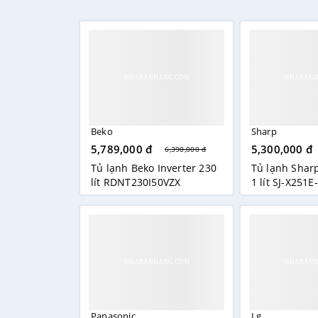
Hộp 
Được 
làm đ
những 
Nhìn c
nhiều.
và ngă
Beko
Sharp
gia đì
5,789,000 đ
5,300,000 đ
hợp đ
6,390,000 đ
Tủ lạnh Beko Inverter 230
Tủ lạnh Sharp
lít RDNT230I50VZX
1 lít SJ-X251E
Panasonic
Lg