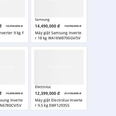
Samsung
đ
14,490,000 đ
12,990,000 đ
19,900,000 đ
nverter 9 kg F
Máy giặt Samsung Inverte
r 18 kg WA18M8700GV/SV
Electrolux
đ
12,399,000 đ
15,490,000 đ
21,190,000 đ
sung Inverte
Máy giặt Electrolux Inverte
6N6780CV/SV
r 9.5 kg EWF12935S