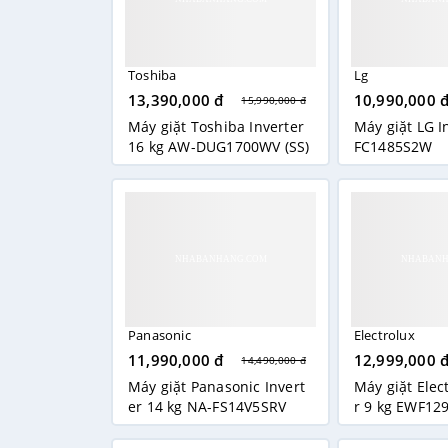
Toshiba
Lg
13,390,000 đ
10,990,000 
15,990,000 đ
Máy giặt Toshiba Inverter
Máy giặt LG I
16 kg AW-DUG1700WV (SS)
FC1485S2W
Panasonic
Electrolux
11,990,000 đ
12,999,000 
14,490,000 đ
Máy giặt Panasonic Invert
Máy giặt Elec
er 14 kg NA-FS14V5SRV
r 9 kg EWF12