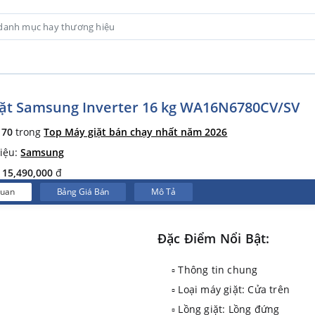
ặt Samsung Inverter 16 kg WA16N6780CV/SV
ứ
70
trong
Top Máy giặt bán chạy nhất năm 2026
iệu:
Samsung
:
15,490,000
đ
Quan
Bảng Giá Bán
Mô Tả
Đặc Điểm Nổi Bật:
▫ Thông tin chung
▫ Loại máy giặt: Cửa trên
▫ Lồng giặt: Lồng đứng