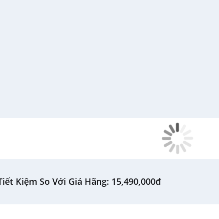
▫ Bảng điều khiển: Tiếng An
▫ Số người sử dụng: Từ trên 6
iết Kiệm So Với Giá Hãng: 15,490,000đ