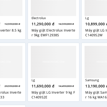
Electrolux
Lg
đ
11,290,000 đ
10,899,000 
12,590,000 đ
14,590,000 đ
nverter 8.5 kg
Máy giặt Electrolux Inverte
Máy giặt LG I
r 9kg EWF12938S
C1409S2W
Lg
Samsung
đ
11,690,000 đ
13,190,000 
20,590,000 đ
14,490,000 đ
trolux Inverte
Máy giặt LG Inverter 9 kg F
Máy giặt Sam
933
C1409S2E
r 16 kg WA1