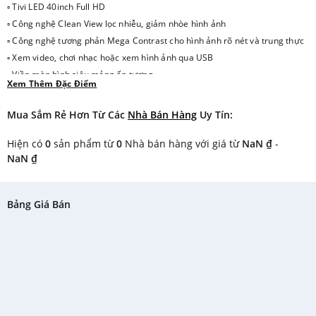
▫ Tivi LED 40inch Full HD
▫ Công nghệ Clean View lọc nhiễu, giảm nhòe hình ảnh
▫ Công nghệ tương phản Mega Contrast cho hình ảnh rõ nét và trung thực
▫ Xem video, chơi nhạc hoặc xem hình ảnh qua USB
▫ Viền màn hình siêu mỏng ấn tượng
Xem Thêm Đặc Điểm
Mua Sắm Rẻ Hơn Từ Các
Nhà Bán Hàng
Uy Tín:
Hiện có
0
sản phẩm từ
0
Nhà bán hàng với giá từ
NaN ₫
-
NaN ₫
Bảng Giá Bán