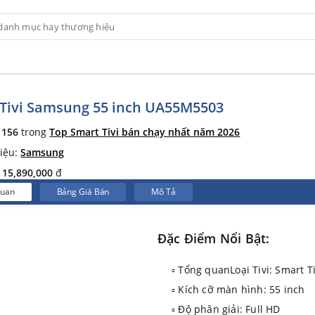
Tivi Samsung 55 inch UA55M5503
ứ
156
trong
Top Smart Tivi bán chạy nhất năm 2026
iệu:
Samsung
:
15,890,000
đ
Quan
Bảng Giá Bán
Mô Tả
Đặc Điểm Nổi Bật:
▫ Tổng quanLoại Tivi: Smart Ti
▫ Kích cỡ màn hình: 55 inch
▫ Độ phân giải: Full HD