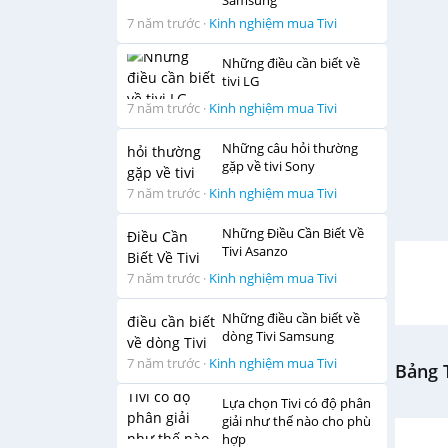
Samsung
7 năm trước
·
Kinh nghiệm mua Tivi
Những điều cần biết về
tivi LG
7 năm trước
·
Kinh nghiệm mua Tivi
Những câu hỏi thường
gặp về tivi Sony
7 năm trước
·
Kinh nghiệm mua Tivi
Những Điều Cần Biết Về
Tivi Asanzo
7 năm trước
·
Kinh nghiệm mua Tivi
Những điều cần biết về
dòng Tivi Samsung
7 năm trước
·
Kinh nghiệm mua Tivi
Bảng T
Lựa chọn Tivi có độ phân
giải như thế nào cho phù
hợp