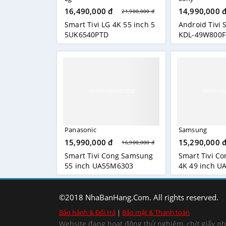
Hệ đ
16,490,000 đ
14,990,000 
21,900,000 đ
Smart Tivi LG 4K 55 inch 5
Android Tivi 
Kho ứ
5UK6540PTD
KDL-49W800F
+ Xem 
+ Nghe
+ Đọc 
Điều
Panasonic
Samsung
15,990,000 đ
15,290,000 
16,900,000 đ
Bên cạ
Smart Tivi Cong Samsung
Smart Tivi C
xem vơ
55 inch UA55M6303
4K 49 inch 
Kết nố
©2018 NhaBanHang.Com. All rights reserved.
Bảo hành & Đổi trả
|
Bảo mật & Thanh toán
Chưa dư
Website đang hoạt động thử nghiệm, chờ giấy p