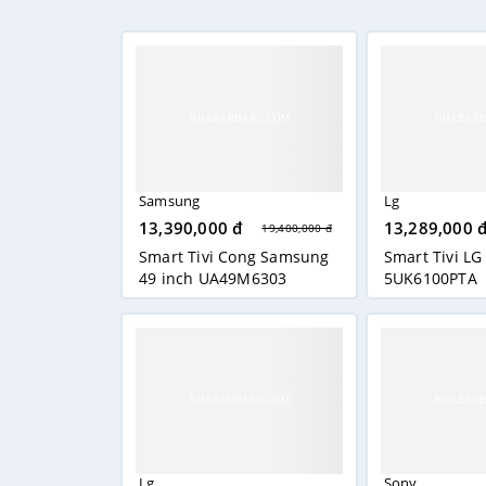
Tivi 
Smart
nhiễu,
Trải
Samsung
Lg
Tivi S
13,390,000 đ
13,289,000 
19,400,000 đ
phản, 
Smart Tivi Cong Samsung
Smart Tivi LG
49 inch UA49M6303
5UK6100PTA
Tái 
Âm th
Lg
Sony