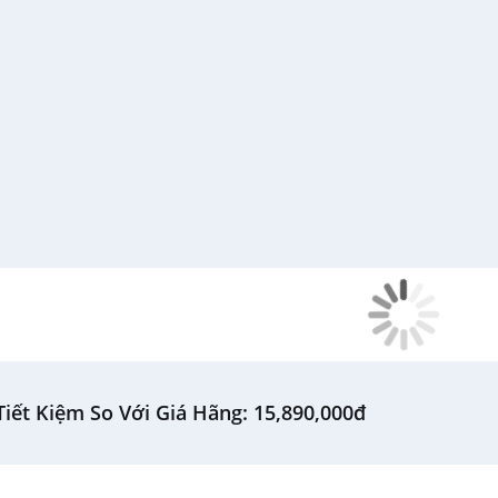
▫ Chiếu màn hình Screen Mir
▫ Kết nối Bàn phím, chuột: T
điện thoại)
▫ Tính năng thông minh khác
Việt)
▫ Công nghệ xử lý hình ảnh: 
▫ PurColorTivi 3D: Không
▫ Công nghệ âm thanh: DTS P
▫ Tổng công suất loa: 20 W
▫ Thông tin chungCông suất:
▫ Khối lượng có chân: 17.6
124.16 cm Cao 
iết Kiệm So Với Giá Hãng: 15,890,000đ
▫ Khối lượng không chân: 16 
▫ Nơi sản xuất: Việt Nam
▫ Năm ra mắt: 2017