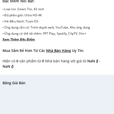
Đặc Điểm Nổi Bật:
▫ Loại tivi: Smart Tivi, 43 inch
▫ Độ phân giải: Ultra HD 4K
▫ Hệ điều hành: Tizen OS
▫ Ứng dụng sẵn có: Trình duyệt web, YouTube, Kho ứng dụng
▫ Ứng dụng có thể tải thêm: FPT Play, Spotify, ClipTV, Fim+
Xem Thêm Đặc Điểm
▫ Điều khiển TV bằng điện thoại: Bằng ứng dụng SmartThings
▫ Kết nối internet: Cổng LAN, Wifi
Mua Sắm Rẻ Hơn Từ Các
Nhà Bán Hàng
Uy Tín:
▫ Cổng HDMI: 2 cổng
▫ Cổng USB: 1 cổng
Hiện có
0
sản phẩm từ
0
Nhà bán hàng với giá từ
NaN ₫
-
▫ Năm ra mắt: 2018
NaN ₫
Bảng Giá Bán