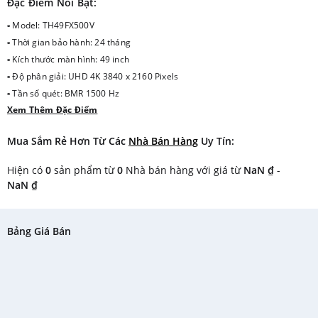
Đặc Điểm Nổi Bật:
▫ Model: TH49FX500V
▫ Thời gian bảo hành: 24 tháng
▫ Kích thước màn hình: 49 inch
▫ Độ phân giải: UHD 4K 3840 x 2160 Pixels
▫ Tần số quét: BMR 1500 Hz
Xem Thêm Đặc Điểm
▫ Bộ vi xử lí: QuadCore Pro
▫ Công nghệ xử lí hình ảnh: Công nghệ siêu dữ liệu động HDR 10+
Mua Sắm Rẻ Hơn Từ Các
Nhà Bán Hàng
Uy Tín:
support/HDR10/HLG, Nâng cấp hình ảnh 4K, Hexa Chroma Drive, Bộ tối ưu
hóa cảnh động, Tự động điều chỉnh làm mờ đèn nền cục bộ, Giảm nhiễu
Hiện có
0
sản phẩm từ
0
Nhà bán hàng với giá từ
NaN ₫
-
▫ Công nghệ âm thanh: Âm thanh rạp chiếu phim
NaN ₫
▫ Tổng công suất loa: 20W
▫ Số lượng loa: 2.0Ch
▫ Cổng WiFi: Có, Tích hợp
Bảng Giá Bán
▫ Cổng Internet (LAN): Có
▫ Cổng HDMI: 3 cổngCổng USB: 2 cổng