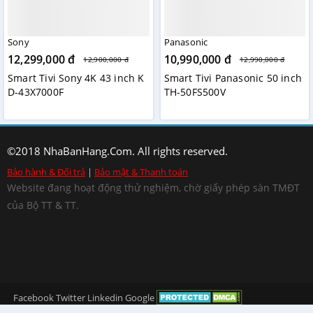
Sony
Panasonic
12,299,000 đ
10,990,000 đ
12,900,000 đ
12,990,000 đ
Smart Tivi Sony 4K 43 inch K
Smart Tivi Panasonic 50 inch
D-43X7000F
TH-50FS500V
©2018 NhaBanHang.Com. All rights reserved.
Bảo hành & Đổi trả
|
Bảo mật & Thanh toán
Website đang hoạt động thử nghiệm, chờ giấy phép sàn TMĐT
của Bộ TT & TT.
Facebook
Twitter
Linkedin
Google