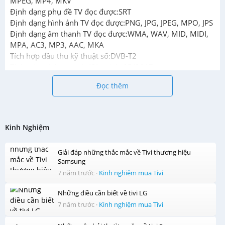
MPEG, MP4, MKV
Định dạng phụ đề TV đọc được:SRT
Định dạng hình ảnh TV đọc được:PNG, JPG, JPEG, MPO, JPS
Định dạng âm thanh TV đọc được:WMA, WAV, MID, MIDI,
MPA, AC3, MP3, AAC, MKA
Tích hợp đầu thu kỹ thuật số:DVB-T2
Tính năng thông minh (Cập nhật 05/2017)
Hệ điều hành, giao diện:My Home Screen
Đọc thêm
Các ứng dụng sẵn có:Trình duyệt web, Ngoisao.net,
VNExpress, Sohoa
Các ứng dụng phổ biến có thể tải thêm:Zing TV, Youtube,
Netflix
Kinh Nghiệm
Remote thông minh:Không dùng được
Điều khiển tivi bằng điện thoại:Bằng ứng dụng Panasonic
Giải đáp những thắc mắc về Tivi thương hiệu
TV Remote
Samsung
Kết nối không dây với điện thoại, máy tính bảng:Chiếu màn
7 năm trước
·
Kinh nghiệm mua Tivi
hình Screen Mirroring
Kết nối Bàn phím, chuột:Không
Những điều cần biết về tivi LG
Công nghệ hình ảnh, âm thanh
7 năm trước
·
Kinh nghiệm mua Tivi
Công nghệ xử lý hình ảnh:Tấm nền IPS với công nghệ
Super Bright Panel, Công nghệ tái tạo màu Hexa Chroma