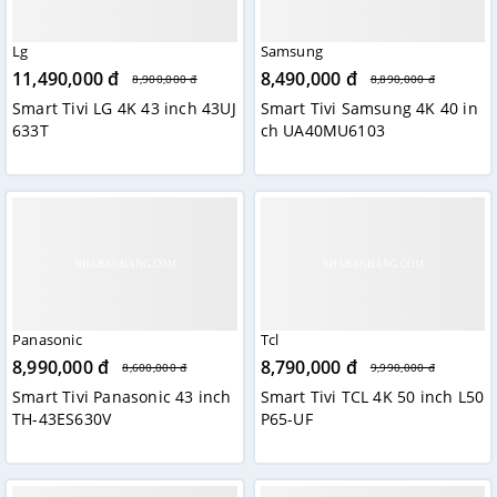
video từ điện thoại, máy tính bảng lên màn ảnh rộng 49
inch cho cả nhà cùng thưởng thức nhờ Screen Mirroring.
Lg
Samsung
Kết nối đa dạng với thiết bị ngoài
11,490,000 đ
8,490,000 đ
8,900,000 đ
8,890,000 đ
Smart Tivi LG 4K 43 inch 43UJ
Smart Tivi Samsung 4K 40 in
Tivi Panasonic TH-49ES500V được trang bị 3 cổng HDMI, 2
633T
ch UA40MU6103
cổng USB giúp bạn kết nối tivi với laptop, đầu đĩa để tha
hồ nghe nhạc, xem phim...
Panasonic
Tcl
8,990,000 đ
8,790,000 đ
8,600,000 đ
9,990,000 đ
Smart Tivi Panasonic 43 inch
Smart Tivi TCL 4K 50 inch L50
TH-43ES630V
P65-UF