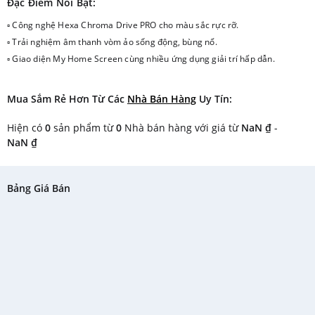
Đặc Điểm Nổi Bật:
▫ Công nghệ Hexa Chroma Drive PRO cho màu sắc rực rỡ.
▫ Trải nghiệm âm thanh vòm ảo sống động, bùng nổ.
▫ Giao diện My Home Screen cùng nhiều ứng dụng giải trí hấp dẫn.
Mua Sắm Rẻ Hơn Từ Các
Nhà Bán Hàng
Uy Tín:
Hiện có
0
sản phẩm từ
0
Nhà bán hàng với giá từ
NaN ₫
-
NaN ₫
Bảng Giá Bán