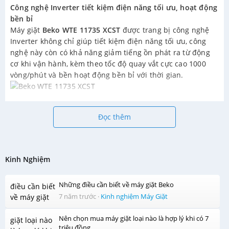
Công nghệ Inverter tiết kiệm điện năng tối ưu, hoạt động
bền bỉ
Máy giặt
Beko WTE 11735 XCST
được trang bị công nghệ
Inverter không chỉ giúp tiết kiệm điện năng tối ưu, công
nghệ này còn có khả năng giảm tiếng ồn phát ra từ động
cơ khi vận hành, kèm theo tốc độ quay vắt cực cao 1000
vòng/phút và bền hoạt động bền bỉ với thời gian.
Công nghệ AquaFushion Tech tiết kiệm bột giặt
Hoạt động theo cơ chế giặt bằng sóng cùng với lồng giặt
Đọc thêm
được đóng kín trong quá trình giặt, công nghệ
AquaFushion Tech giúp bột giặt không bị thất thoát trong
quá trình giặt, tiết kiệm bột giặt đến 50%. Đồng thời, công
Kinh Nghiệm
nghệ này còn có tác dụng làm cho bột giặt thẩm thấu sâu
vào từng sợi vải, dễ dàng đánh bay các vết bẩn cứng đầu.
Những điều cần biết về máy giặt Beko
7 năm trước
·
Kinh nghiệm Máy Giặt
Tiện ích giặt nước nóng hòa tan tốt hơn, giặt sạch hơn
Ngoài chức năng kháng khuẩn và loại bỏ những tác nhân
Nên chọn mua máy giặt loại nào là hợp lý khi có 7
gây dị ứng bám dính trên quần áo, tiện ích giặt nước nóng
triệu đồng