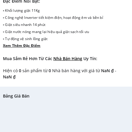
Đặc Điểm Nổi Bật:
▫ Khối lượng giặt 11Kg
▫ Công nghệ Inverter tiết kiệm điện, hoạt động êm và bền bỉ
▫ Giặt siêu nhanh 14 phút
▫ Giặt nước nóng mang lại hiệu quả giặt sạch tối ưu
▫ Tự động vệ sinh lồng giặt
Xem Thêm Đặc Điểm
▫ Nhiều chương trình giặt tính tiện dụng cao
▫ Thiết kế hiện đại theo phong cách Châu Âu
Mua Sắm Rẻ Hơn Từ Các
Nhà Bán Hàng
Uy Tín:
Hiện có
0
sản phẩm từ
0
Nhà bán hàng với giá từ
NaN ₫
-
NaN ₫
Bảng Giá Bán