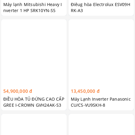
Máy lạnh Mitsubishi Heavy I
Điêug hòa Electrolux ESV09H
nverter 1 HP SRK10YN-S5
RK-A3
54,900,000 đ
13,450,000 đ
ĐIỀU HÒA TỦ ĐỨNG CAO CẤP
Máy Lạnh Inverter Panasonic
GREE I-CROWN GVH24AK-S3
CU/CS-VU9SKH-8
DTC5A