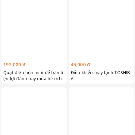
191,000 đ
45,000 đ
Quạt điều hòa mini để bàn ti
Điều khiển máy lạnh TOSHIB
ện lợi đánh bay mùa hè oi b
A
ức, quạt mini, quạt điều hòa
để bàn, điều hòa mini