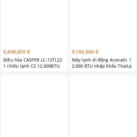
6,800,000 đ
9,100,000 đ
Điều hòa CASPER LC-12TL22
Máy lạnh di động Aconatic 1
1 chiều lạnh CS 12.000BTU
2.000 BTU nhập khẩu ThaiLa
nd Tặng Áo Thun không cổ c
ao cấp