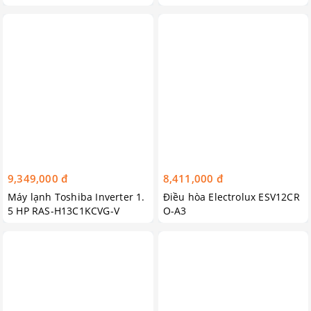
nh nhập khẩu Thái Lan
9,349,000 đ
8,411,000 đ
Máy lạnh Toshiba Inverter 1.
Điều hòa Electrolux ESV12CR
5 HP RAS-H13C1KCVG-V
O-A3