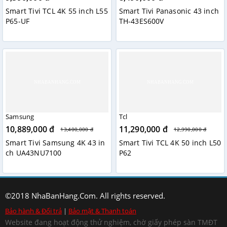
Smart Tivi TCL 4K 55 inch L55
Smart Tivi Panasonic 43 inch
P65-UF
TH-43ES600V
Samsung
Tcl
10,889,000 đ
11,290,000 đ
13,400,000 đ
12,990,000 đ
Smart Tivi Samsung 4K 43 in
Smart Tivi TCL 4K 50 inch L50
ch UA43NU7100
P62
©2018 NhaBanHang.Com. All rights reserved.
Bảo hành & Đổi trả
|
Bảo mật & Thanh toán
Website đang hoạt động thử nghiệm, chờ giấy phép sàn TMĐT