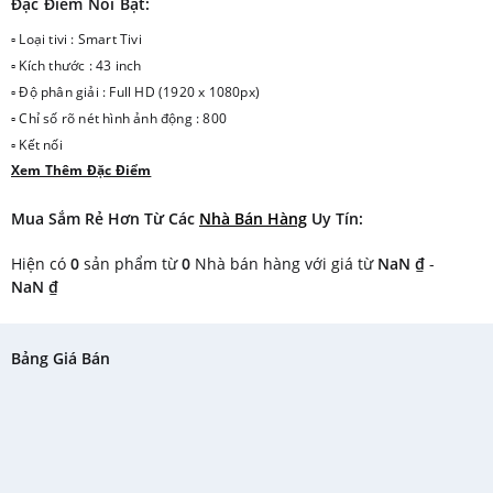
Đặc Điểm Nổi Bật:
▫ Loại tivi : Smart Tivi
▫ Kích thước : 43 inch
▫ Độ phân giải : Full HD (1920 x 1080px)
▫ Chỉ số rõ nét hình ảnh động : 800
▫ Kết nối
Xem Thêm Đặc Điểm
▫ Kết nối Internet : Wifi tích hợp, Cổng LAN cắm dây mạng
▫ Cổng AV Có cổng Composite và cổng Component
Mua Sắm Rẻ Hơn Từ Các
Nhà Bán Hàng
Uy Tín:
▫ Cổng HDMI : 3 cổng
▫ Cổng USB : 2 cổng
Hiện có
0
sản phẩm từ
0
Nhà bán hàng với giá từ
NaN ₫
-
▫ Cổng xuất âm thanhCó
NaN ₫
▫ Tích hợp đầu thu kỹ thuật số : DVBT2
▫ Smart Tivi/ Internet Tivi
▫ Hệ điều hành, giao diện : Tizen OS
Bảng Giá Bán