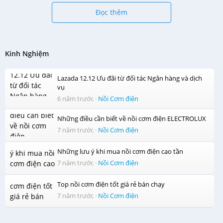
Hãng sản xuất: Electrolux
Đọc thêm
Tên sản phẩm: Nồi cơm điện tử Electrolux ERC6503W
Mã sản phẩm: ERC6503W
Công suất: 600W
Dung tích: 1.2 lít
Kinh Nghiệm
Điện áp sử dụng: 220V/50Hz
Đèn chỉ thị báo nấu
Lazada 12.12 Ưu đãi từ đối tác Ngân hàng và dịch
Kích thước ( Cao x Rộng x Sâu) 310 x 230 x 200 mm
vụ
Trọng lượng nồi(kg): 3.5
6 năm trước
·
Nồi Cơm điện
Trọng lượng phủ bì(kg): 4.3
Những điều cần biết về nồi cơm điện ELECTROLUX
7 năm trước
·
Nồi Cơm điện
Những lưu ý khi mua nồi cơm điện cao tần
7 năm trước
·
Nồi Cơm điện
Top nồi cơm điện tốt giá rẻ bán chạy
7 năm trước
·
Nồi Cơm điện