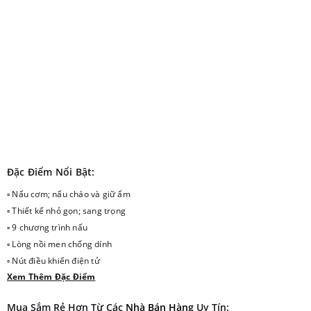
Đặc Điểm Nổi Bật:
▫ Nấu cơm; nấu cháo và giữ ấm
▫ Thiết kế nhỏ gọn; sang trọng
▫ 9 chương trình nấu
▫ Lòng nồi men chống dính
▫ Nút điều khiển điện tử
Xem Thêm Đặc Điểm
▫ Công nghệ nhiệt 3D
Mua Sắm Rẻ Hơn Từ Các
Nhà Bán Hàng
Uy Tín: