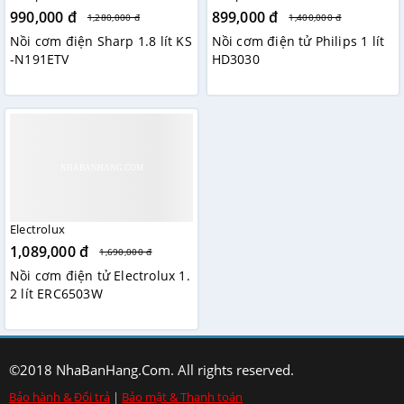
990,000 đ
899,000 đ
1,280,000 đ
1,400,000 đ
Nồi cơm điện Sharp 1.8 lít KS
Nồi cơm điện tử Philips 1 lít
-N191ETV
HD3030
Electrolux
1,089,000 đ
1,690,000 đ
Nồi cơm điện tử Electrolux 1.
2 lít ERC6503W
©2018 NhaBanHang.Com. All rights reserved.
Bảo hành & Đổi trả
|
Bảo mật & Thanh toán