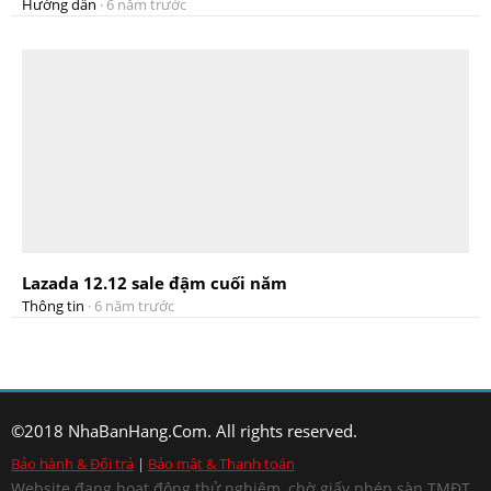
Hướng dẫn
·
6 năm trước
Lazada 12.12 sale đậm cuối năm
Thông tin
·
6 năm trước
©2018 NhaBanHang.Com. All rights reserved.
Bảo hành & Đổi trả
|
Bảo mật & Thanh toán
Website đang hoạt động thử nghiệm, chờ giấy phép sàn TMĐT