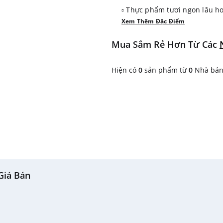
▫ Thực phẩm tươi ngon lâu hơ
Xem Thêm Đặc Điểm
▫ Làm đá và làm lạnh nhanh
▫ Tiết kiệm năng lượng, vận h
Mua Sắm Rẻ Hơn Từ Các
▫ Ngăn chứa thực phẩm thông 
Hiện có
0
sản phẩm từ
0
Nhà bán 
Giá Bán