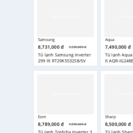
Samsung
Aqua
8,731,000 đ
7,490,000 đ
9,590,000 đ
Tủ lạnh Samsung Inverter
Tủ lạnh Aqua 
299 lít RT29K5532S8/SV
ít AQR-IG248
Eom
Sharp
8,789,000 đ
8,500,000 đ
9,990,000 đ
Tủ lạnh Toshiba Inverter 3
Tủ lạnh Sharp