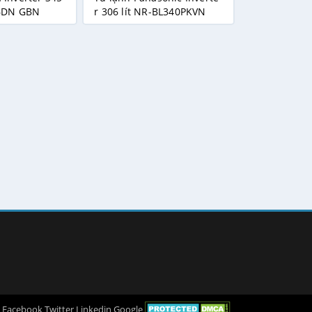
56DN GBN
r 306 lít NR-BL340PKVN
Facebook
Twitter
Linkedin
Google