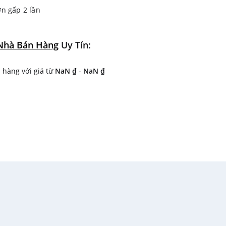
n gấp 2 lần
ành êm ái, bền bỉ
Nhà Bán Hàng
Uy Tín:
minh, tiện lợi
hàng với giá từ
NaN ₫
-
NaN ₫