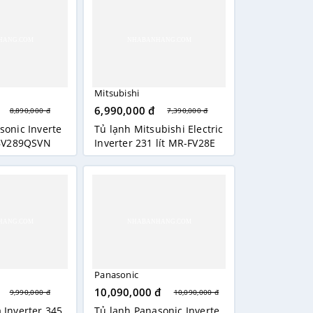
Mitsubishi
6,990,000 đ
8,890,000 đ
7,390,000 đ
sonic Inverte
Tủ lạnh Mitsubishi Electric
-BV289QSVN
Inverter 231 lít MR-FV28E
M-BR-V
Panasonic
10,090,000 đ
9,990,000 đ
10,090,000 đ
 Inverter 345
Tủ lạnh Panasonic Inverte