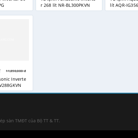
PG
r 268 lít NR-BL300PKVN
lít AQR-IG3
đ
11,890,000 đ
onic Inverte
-BV288GKVN
hép sàn TMĐT của Bộ TT & TT.