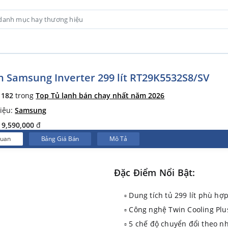
h Samsung Inverter 299 lít RT29K5532S8/SV
ứ
182
trong
Top Tủ lạnh bán chạy nhất năm 2026
iệu:
Samsung
:
9,590,000
đ
Quan
Bảng Giá Bán
Mô Tả
Đặc Điểm Nổi Bật:
▫ Dung tích tủ 299 lít phù hợ
▫ Công nghệ Twin Cooling Plu
▫ 5 chế độ chuyển đổi theo n