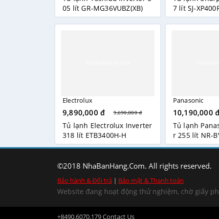
05 lít GR-MG36VUBZ(XB)
7 lít SJ-XP400
Electrolux
Panasonic
9,890,000 đ
10,190,000 
9,690,000 đ
Tủ lạnh Electrolux Inverter
Tủ lạnh Panas
318 lít ETB3400H-H
r 255 lít NR
©2018 NhaBanHang.Com. All rights reserved.
Bảo hành & Đổi trả
|
Bảo mật & Thanh toán
Website đang hoạt động thử nghiệm, chờ giấy p
+8490.6070.179
Contact Us