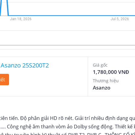
h Asanzo 25S200T2
Giá gốc
1,780,000 VNĐ
iết
Thương hiệu
Asanzo
iên tiến
Độ phân giải HD rõ nét
Giải trí nhiều định dạng q
,…
Công nghệ âm thanh vòm ảo Dolby sống động
Thiết kế
bộ thu truyền hình kỹ thuật số DVB-T2, DVB-C.
THÔNG SỐ K