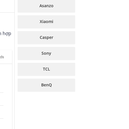
Asanzo
Xiaomi
h hợp
Casper
Sony
TCL
BenQ