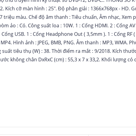
T2
Kích cỡ màn hình : 25"
Độ phân giải : 1366x768px - HD
G
,7 triệu màu
Chế độ âm thanh : Tiêu chuẩn, Âm nhạc, Xem 
vòm ảo : Có
Công suất loa : 10W
1 : Cổng HDMI
2 : Cổng AV 
: Cổng USB
1 : Cổng Headphone Out ( 3,5mm )
1 : Cổng RF (
, MP4
Hình ảnh : JPEG, BMB, PNG
Âm thanh : MP3, WMA
Phụ
 suất tiêu thụ (W) : 38
Thời điểm ra mắt : 9/2018
Kích thướ
hước không chân DxRxC (cm) : 55,3 x 7 x 33,2
Khối lượng có 