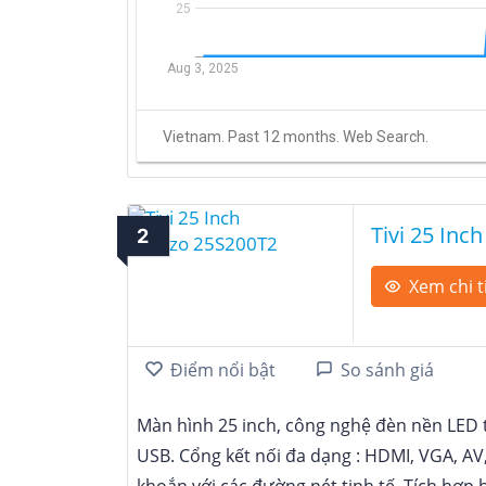
Tivi 25 Inc
2
Xem chi t
Điểm nổi bật
So sánh giá
Màn hình 25 inch, công nghệ đèn nền LED t
USB
Cổng kết nối đa dạng : HDMI, VGA, AV
khoắn với các đường nét tinh tế
Tích hợp 