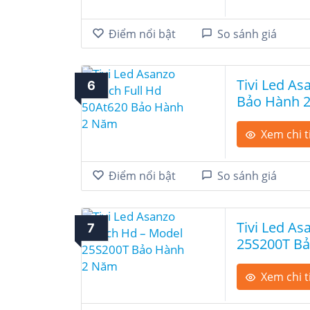
Điểm nổi bật
So sánh giá
Tivi Led As
6
Bảo Hành 
Xem chi t
Điểm nổi bật
So sánh giá
Tivi Led As
7
25S200T B
Xem chi t