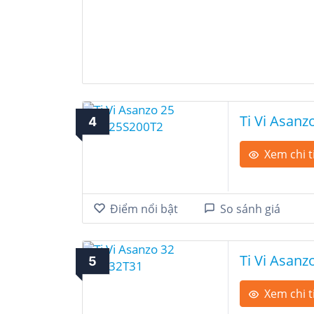
Ti Vi Asanz
4
Xem chi t
Điểm nổi bật
So sánh giá
Ti Vi Asanz
5
Xem chi t