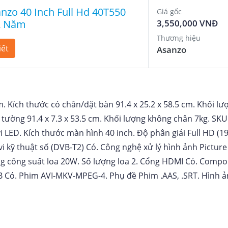
anzo 40 Inch Full Hd 40T550
Giá gốc
2 Năm
3,550,000 VNĐ
Thương hiệu
iết
Asanzo
m
Kích thước có chân/đặt bàn 91.4 x 25.2 x 58.5 cm
Khối lư
tường 91.4 x 7.3 x 53.5 cm
Khối lượng không chân 7kg
SKU
vi LED
Kích thước màn hình 40 inch
Độ phân giải Full HD (1
vi kỹ thuật số (DVB-T2) Có
Công nghệ xử lý hình ảnh Picture
g công suất loa 20W
Số lượng loa 2
Cổng HDMI Có
Compo
B Có
Phim AVI-MKV-MPEG-4
Phụ đề Phim .AAS, .SRT
Hình ả