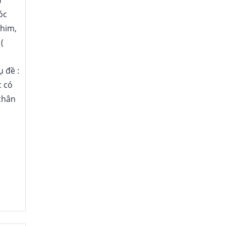
óc
phim,
(
 đề :
c có
chân