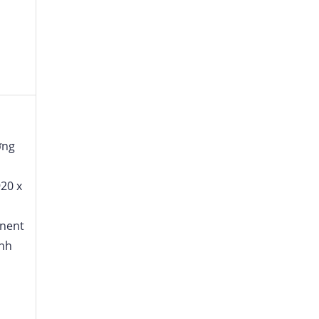
ợng
920 x
nent
nh