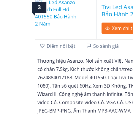
Tivi Led As
3
Bảo Hành 
Xem chi t
Điểm nổi bật
So sánh giá
Thương hiệu Asanzo
Nơi sản xuất Việt Na
có chân 7.5kg
Kích thước không chân/treo 
7624884017188
Model 40T550
Loại Tivi Ti
1080)
Tần số quét 60Hz
Xem 3D Không
Ti
Wizard II
Công nghệ âm thanh Infinite
Tổn
video Có
Composite video Có
VGA Có
US
JPEG-BMP-PNG
Âm Thanh MP3-AAC-WMA