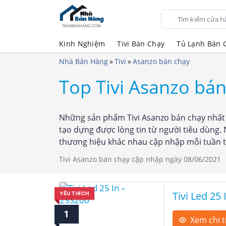
NHABANHANG.COM
Kinh Nghiệm
Tivi Bán Chạy
Tủ Lạnh Bán 
Nhà Bán Hàng
»
Tivi
»
Asanzo bán chạy
Top Tivi Asanzo bá
Những sản phẩm Tivi Asanzo bán chạy nhất t
tạo dựng được lòng tin từ người tiêu dùng
thương hiệu khác nhau cập nhập mỗi tuần tr
Tivi Asanzo bán chạy cập nhập ngày 08/06/2021
Tivi Led 25
YÊU THÍCH
1
Xem chi t