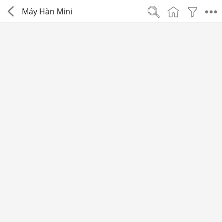
Máy Hàn Mini
Tr
về
Tr
c