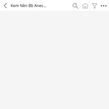
Kem Nền Bb Anessa
Tr
về
Tr
c